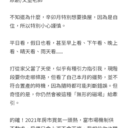
小兒命名
站長精選
陽宅視頻
八字進階班
《十神高階實戰錄》完整典藏版
與我預約
科學八字推理1
不知道為什麼，辛卯月特別想要換屋，因為是自
臉書生活
線上直播
八字中階班
科學八字推理PDF
住，所以特別小心謹慎。
科學八字推理2
批命預約
登錄
/
註冊
好書推廌
自我挑戰
八字高階班
八字批命
科學八字推理3
上課預約
搜索
平日看，假日也看，甚至早上看、下午看、晚上
看、晴天看、雨天看......
五人實戰班
小兒命名
科學八字輕鬆學
常見問題
繁體中文
五行計算初階班
輕鬆學會科學八字推理
FB粉絲頁
0938617837
繁體中文
打從家父當了天使，似乎有種引力指引我，現階
段要你走哪條路，但看了自己本月的運勢，並不
support@p8zicourse.com
五行計算高階班
符合置產的時機，因為隨時都可能判斷錯誤。但
團隊訓練營
奇怪的是，你仍然會被這種「無形的磁場」給牽
引。
五行八字線上班
的確！2021年房市買氣一頭熱，當市場機制供