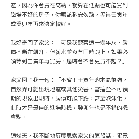
產，因為你會買在高點，就算在低點也可能買到
磁場不好的房子，你應該稍安勿躁，等待壬寅年
或癸卯年再來決定較好。」
我好奇問了家父：「可是我觀察這十幾年來，房
價不斷在飆升，但薪水並沒有同時跟上，如果必
須等到壬寅年再買房，屆時會不會更買不起？」
家父回了我一句：「不會！壬寅年的木氣很強，
自然界可能出現地震或其他災害，當這些不可預
期的現象出現時，房價可能下跌，甚至泡沫化，
此時才是最佳的進場時機，癸卯年也是不錯的機
會點。」
這幾天，我不斷地反覆思索家父的這段話，畢竟