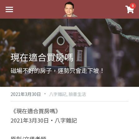
×
0
商品分類
最新消息
八字線上完整班
關於我
科學八字推理PDF
實體經營
現在適合買房嗎
《十神高階實戰錄》完整典藏版
課程介紹
祖傳命理
磁場不好的房子，運勢只會走下坡！
1美元超值PDF
手工印鑑
Blog
五行八字學
學生紅利課程
·
後天派陽宅
試閱專區
黃金會員專區
2021年3月30日
八字雜記,
臉書生活
團隊教練訓練營
八字雜記
線上學苑
Podcast聽書
《現在適合買房嗎》
2021年3月30日·八字雜記
Podcast聽書
心靈成長
團隊訓練營
命理商城
八字初階班1
八字線上批命
人氣最高
八字視頻
八字初階班2
我的著作
八字完整班
原創/文堡老師