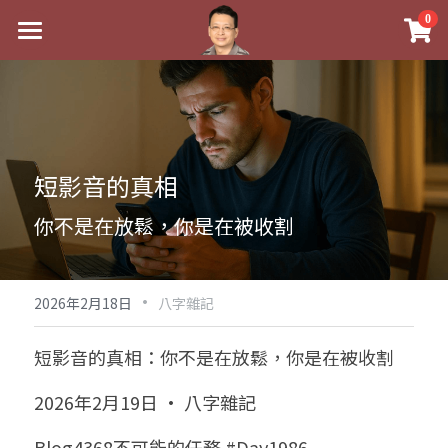
×
0
商品分類
最新消息
八字線上完整班
關於我
科學八字推理PDF
實體經營
短影音的真相
《十神高階實戰錄》完整典藏版
課程介紹
祖傳命理
你不是在放鬆，你是在被收割
1美元超值PDF
手工印鑑
Blog
五行八字學
學生紅利課程
·
後天派陽宅
試閱專區
黃金會員專區
2026年2月18日
八字雜記
團隊教練訓練營
八字雜記
線上學苑
Podcast聽書
短影音的真相：你不是在放鬆，你是在被收割
Podcast聽書
心靈成長
團隊訓練營
命理商城
八字初階班1
2026年2月19日 · 八字雜記
八字線上批命
人氣最高
八字視頻
八字初階班2
我的著作
八字完整班
Blog4368不可能的任務 #Day1986