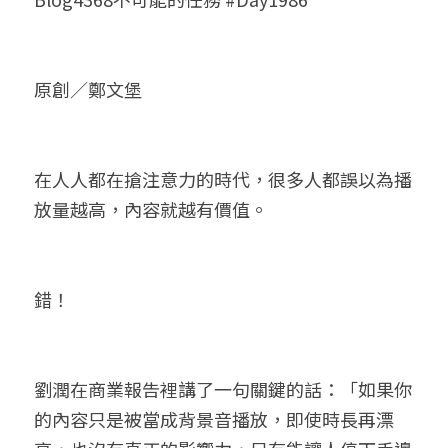
小兒命名
站長精選
陽宅視頻
八字進階班
《十神高階實戰錄》完整典藏版
與我預約
科學八字推理1
臉書生活
線上直播
八字中階班
科學八字推理PDF
原創／鄭文堡
科學八字推理2
批命預約
登錄
/
註冊
好書推廌
自我挑戰
八字高階班
八字批命
科學八字推理3
上課預約
搜索
在人人都在搶注意力的時代，很多人都誤以為播
五人實戰班
小兒命名
科學八字輕鬆學
常見問題
繁體中文
放量越高，內容就越有價值。
五行計算初階班
輕鬆學會科學八字推理
FB粉絲頁
0938617837
繁體中文
support@p8zicourse.com
五行計算高階班
錯！
團隊訓練營
五行八字線上班
劉潤在商業報告裡講了一句關鍵的話：「如果你
的內容只是被當成背景音播放，即使時長再漂