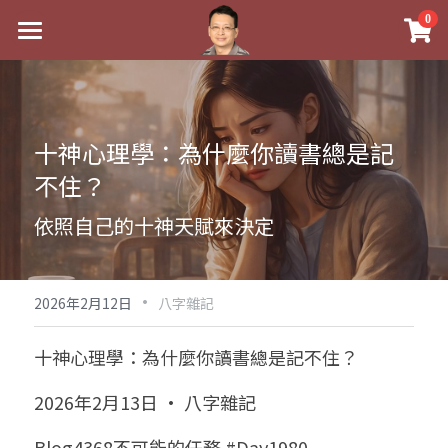
×
0
商品分類
最新消息
八字線上完整班
關於我
十神心理學：為什麼你讀書總是記
科學八字推理PDF
實體經營
不住？
《十神高階實戰錄》完整典藏版
課程介紹
祖傳命理
依照自己的十神天賦來決定
1美元超值PDF
手工印鑑
Blog
五行八字學
學生紅利課程
·
後天派陽宅
試閱專區
黃金會員專區
2026年2月12日
八字雜記
團隊教練訓練營
八字雜記
線上學苑
Podcast聽書
十神心理學：為什麼你讀書總是記不住？
Podcast聽書
心靈成長
團隊訓練營
命理商城
八字初階班1
2026年2月13日 · 八字雜記
八字線上批命
人氣最高
八字視頻
八字初階班2
我的著作
八字完整班
Blog4368不可能的任務 #Day1980