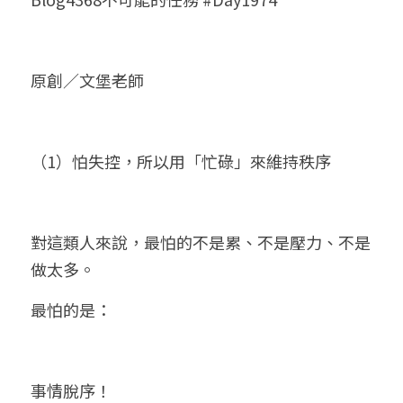
小兒命名
站長精選
陽宅視頻
八字進階班
《十神高階實戰錄》完整典藏版
與我預約
科學八字推理1
臉書生活
線上直播
八字中階班
科學八字推理PDF
原創／文堡老師
科學八字推理2
批命預約
登錄
/
註冊
好書推廌
自我挑戰
八字高階班
八字批命
科學八字推理3
上課預約
搜索
（1）怕失控，所以用「忙碌」來維持秩序
五人實戰班
小兒命名
科學八字輕鬆學
常見問題
繁體中文
五行計算初階班
輕鬆學會科學八字推理
FB粉絲頁
0938617837
繁體中文
對這類人來說，最怕的不是累、不是壓力、不是
support@p8zicourse.com
五行計算高階班
做太多。
團隊訓練營
最怕的是：
五行八字線上班
事情脫序！