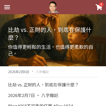
×
0
商品分類
最新消息
八字線上完整班
關於我
比劫 vs. 正財的人，到底在保護什
麼？
科學八字推理PDF
實體經營
你值得更輕鬆的生活，也值得更柔軟的自
《十神高階實戰錄》完整典藏版
課程介紹
祖傳命理
己。
1美元超值PDF
手工印鑑
Blog
五行八字學
學生紅利課程
·
後天派陽宅
試閱專區
黃金會員專區
2026年2月6日
八字雜記
團隊教練訓練營
八字雜記
線上學苑
Podcast聽書
比劫 vs. 正財的人，到底在保護什麼？
Podcast聽書
心靈成長
團隊訓練營
命理商城
八字初階班1
2026年2月7日 · 八字雜記
八字線上批命
人氣最高
八字視頻
八字初階班2
我的著作
八字完整班
Blog4368不可能的任務 #Day1974