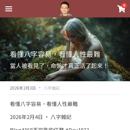
×
0
商品分類
最新消息
八字線上完整班
關於我
科學八字推理PDF
實體經營
看懂八字容易，看懂人性最難
《十神高階實戰錄》完整典藏版
課程介紹
祖傳命理
當人被看見了，命盤才真正活了起來！
1美元超值PDF
手工印鑑
Blog
五行八字學
學生紅利課程
·
後天派陽宅
試閱專區
黃金會員專區
2026年2月3日
八字雜記
團隊教練訓練營
八字雜記
線上學苑
Podcast聽書
看懂八字容易，看懂人性最難
Podcast聽書
心靈成長
團隊訓練營
命理商城
八字初階班1
2026年2月4日 · 八字雜記
八字線上批命
人氣最高
八字視頻
八字初階班2
我的著作
八字完整班
Blog4368不可能的任務 #Day1971