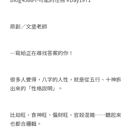
小兒命名
站長精選
陽宅視頻
八字進階班
《十神高階實戰錄》完整典藏版
與我預約
科學八字推理1
臉書生活
線上直播
八字中階班
科學八字推理PDF
原創／文堡老師
科學八字推理2
批命預約
登錄
/
註冊
好書推廌
自我挑戰
八字高階班
八字批命
科學八字推理3
上課預約
搜索
─寫給正在尋找答案的你！
五人實戰班
小兒命名
科學八字輕鬆學
常見問題
繁體中文
五行計算初階班
輕鬆學會科學八字推理
FB粉絲頁
0938617837
繁體中文
很多人覺得，八字的人性，就是從五行、十神拆
support@p8zicourse.com
五行計算高階班
出來的「性格說明」。
團隊訓練營
五行八字線上班
比劫旺、食神旺、偏財旺、官殺混雜……聽起來
也都合邏輯。