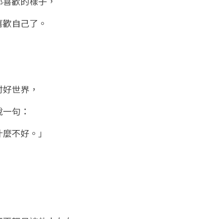
都喜歡的樣子，
喜歡自己了。
討好世界，
說一句：
什麼不好。」
，
。