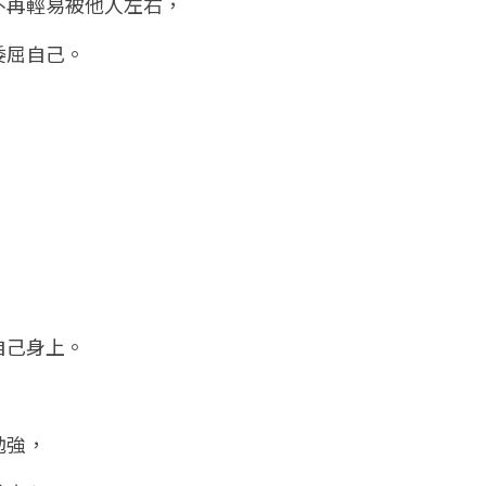
不再輕易被他人左右，
委屈自己。
自己身上。
勉強，