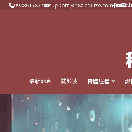
0938617837
0938617837
support@p8zicourse.com
support@p8zicourse.com
最新消息
最新消息
關於我
關於我
實體經營
實體經營
課
課