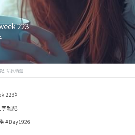
ek 223
子
記,
站長精選
 223》
 八字雜記
 #Day1926