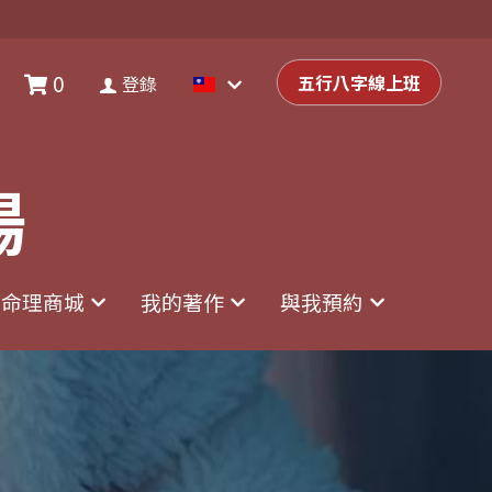
0
0
登錄
五行八字線上班
五行八字線上班
登錄
場
場
命理商城
命理商城
我的著作
我的著作
與我預約
與我預約