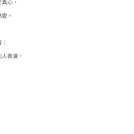
於真心，
熱愛。
習：
別人表演，
、
。