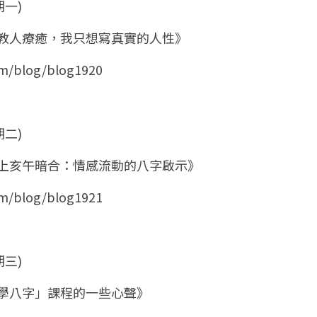
期一)
想再教人療癒，我只想寫真實的人性》
om/blog/blog1920
期二)
火遇上亥午暗合：情感流動的八字啟示》
om/blog/blog1921
期三)
「科學八字」課程的一些心聲》