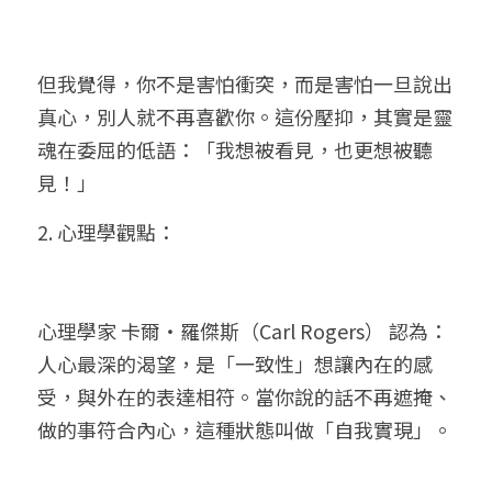
但我覺得，你不是害怕衝突，而是害怕一旦說出
真心，別人就不再喜歡你。這份壓抑，其實是靈
魂在委屈的低語：「我想被看見，也更想被聽
見！」
2. 心理學觀點：
心理學家 卡爾・羅傑斯（Carl Rogers） 認為：
人心最深的渴望，是「一致性」想讓內在的感
受，與外在的表達相符。當你說的話不再遮掩、
做的事符合內心，這種狀態叫做「自我實現」。