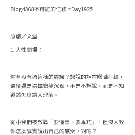
Blog4368不可能的任務 #Day1925
小兒命名
站長精選
陽宅視頻
八字進階班
《十神高階實戰錄》完整典藏版
與我預約
科學八字推理1
臉書生活
線上直播
八字中階班
科學八字推理PDF
科學八字推理2
批命預約
登錄
/
註冊
原創／文堡
好書推廌
自我挑戰
八字高階班
八字批命
科學八字推理3
上課預約
搜索
1. 人性開場：
五人實戰班
小兒命名
科學八字輕鬆學
常見問題
繁體中文
五行計算初階班
輕鬆學會科學八字推理
FB粉絲頁
0938617837
繁體中文
你有沒有過這樣的經驗？想說的話在喉嚨打轉，
support@p8zicourse.com
五行計算高階班
最後還是選擇微笑沉默，不是不想說，而是不知
道該怎麼讓人理解。
團隊訓練營
五行八字線上班
從小我們被教導「要懂事、要乖巧」，但沒人教
你怎麼誠實說出自己的感受，對吧？