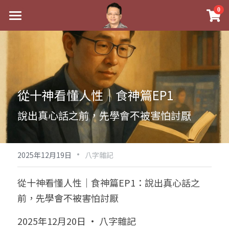
×
0
商品分類
最新消息
八字線上完整班
關於我
科學八字推理PDF
實體經營
從十神看懂人性｜食神篇EP1
《十神高階實戰錄》完整典藏版
課程介紹
祖傳命理
說出真心話之前，先學會不被害怕討厭
1美元超值PDF
手工印鑑
Blog
五行八字學
學生紅利課程
·
後天派陽宅
試閱專區
黃金會員專區
2025年12月19日
八字雜記
團隊教練訓練營
八字雜記
線上學苑
Podcast聽書
從十神看懂人性｜食神篇EP1：說出真心話之
前，先學會不被害怕討厭
Podcast聽書
心靈成長
團隊訓練營
命理商城
八字初階班1
2025年12月20日 · 八字雜記
八字線上批命
人氣最高
八字視頻
八字初階班2
我的著作
八字完整班