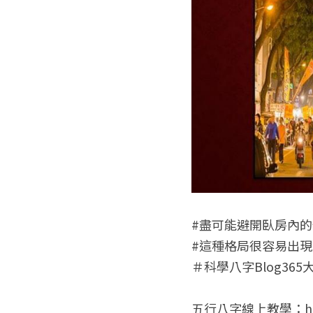
#盡可能避開臥房內
#這種格局很容易出
＃科學八字Blog365大
五行八字線上教學：https