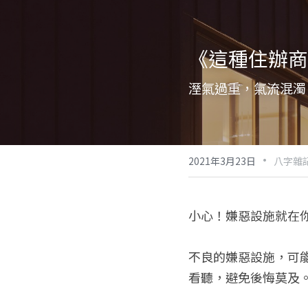
《這種住辦商
溼氣過重，氣流混濁
·
2021年3月23日
八字雜記
小心！嫌惡設施就在
不良的嫌惡設施，可
看聽，避免後悔莫及