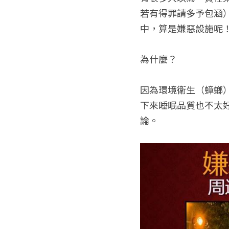
若有得罪請多予包涵
中，算是嫌惡設施呢
為什麼？
因為環境衛生（蟑螂
下來睡眠品質也不太
論。