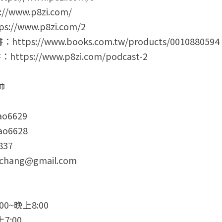
www.p8zi.com/
/www.p8zi.com/2
s://www.books.com.tw/products/0010880594
tps://www.p8zi.com/podcast-2
師
ao6629
o6628
837
hang@gmail.com
0~晚上8:00
7:00