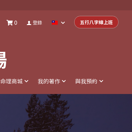
0
0
登錄
五行八字線上班
五行八字線上班
登錄
場
場
命理商城
命理商城
我的著作
我的著作
與我預約
與我預約