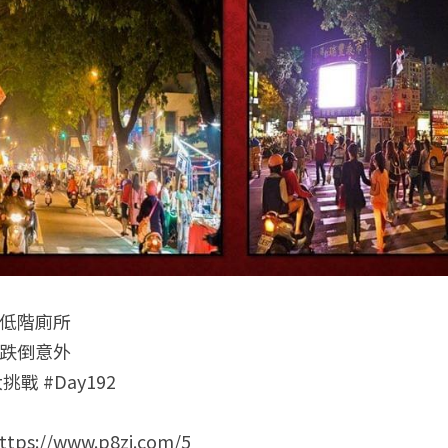
的低階廁所
現跌倒意外
挑戰 #Day192
://www.p8zi.com/5