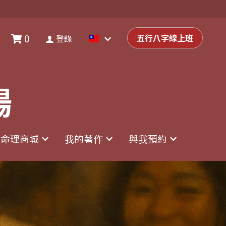
0
0
登錄
五行八字線上班
五行八字線上班
登錄
場
場
命理商城
命理商城
我的著作
我的著作
與我預約
與我預約