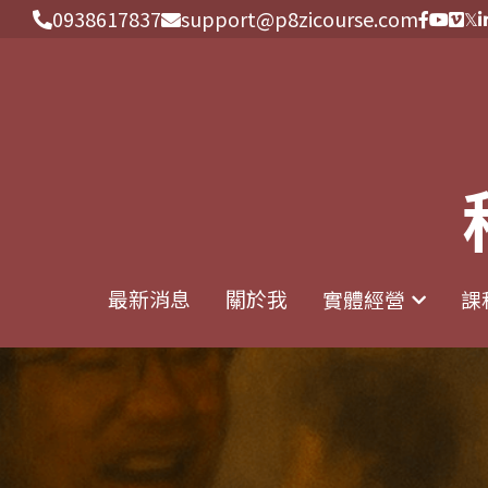
0938617837
0938617837
support@p8zicourse.com
support@p8zicourse.com
最新消息
最新消息
關於我
關於我
實體經營
實體經營
課
課