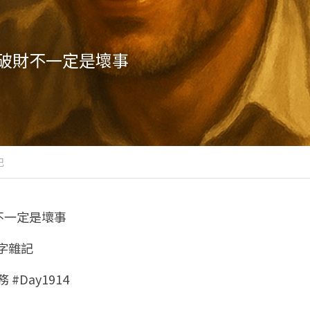
破財不一定是壞事
記
不一定是壞事
八字雜記
 #Day1914