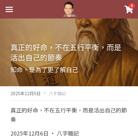
×
0
商品分類
最新消息
八字線上完整班
關於我
真正的好命，不在五行平衡，而是
科學八字推理PDF
實體經營
活出自己的節奏
《十神高階實戰錄》完整典藏版
課程介紹
祖傳命理
知命，是為了更了解自己
1美元超值PDF
手工印鑑
Blog
五行八字學
學生紅利課程
·
後天派陽宅
試閱專區
黃金會員專區
2025年12月5日
八字雜記
團隊教練訓練營
八字雜記
線上學苑
Podcast聽書
真正的好命，不在五行平衡，而是活出自己的節
奏
Podcast聽書
心靈成長
團隊訓練營
命理商城
八字初階班1
2025年12月6日 · 八字雜記
八字線上批命
人氣最高
八字視頻
八字初階班2
我的著作
八字完整班