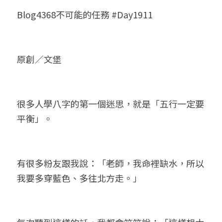
Blog4368不可能的任務 #Day1911
小兒命名
站長精選
陽宅視頻
八字進階班
《十神高階實戰錄》完整典藏版
與我預約
科學八字推理1
臉書生活
線上直播
八字中階班
科學八字推理PDF
科學八字推理2
批命預約
登錄
/
註冊
原創／文堡
好書推廌
自我挑戰
八字高階班
八字批命
科學八字推理3
上課預約
搜索
五人實戰班
小兒命名
科學八字輕鬆學
常見問題
繁體中文
很多人學八字的第一個迷思，就是「五行一定要
五行計算初階班
輕鬆學會科學八字推理
FB粉絲頁
0938617837
繁體中文
平衡」。
support@p8zicourse.com
五行計算高階班
團隊訓練營
有很多粉友跟我說：「老師，我命裡缺水，所以
我要多穿藍色、多往北方走。」
五行八字線上班