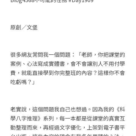
小兒命名
站長精選
陽宅視頻
八字進階班
《十神高階實戰錄》完整典藏版
與我預約
科學八字推理1
臉書生活
線上直播
八字中階班
科學八字推理PDF
原創／文堡
科學八字推理2
批命預約
登錄
/
註冊
好書推廌
自我挑戰
八字高階班
八字批命
科學八字推理3
上課預約
搜索
很多網友常問我一個問題：「老師，你把課堂的
五人實戰班
小兒命名
科學八字輕鬆學
常見問題
繁體中文
案例、心法寫成實體書，會不會讓別人不用付學
五行計算初階班
輕鬆學會科學八字推理
FB粉絲頁
0938617837
繁體中文
費，就能直接學到你完整班的內容？這樣你不會
吃虧嗎？」
support@p8zicourse.com
五行計算高階班
團隊訓練營
老實說，這個問題我自己也想過。因為我的《科
五行八字線上班
學八字推理》系列，每一本都是從課堂的真實互
動整理而來，再經過文字優化，上架到電子書平