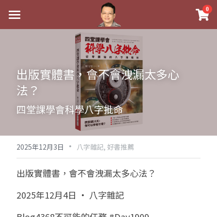
×
0
商品分類
最新消息
八字線上完整班
關於我
出版實體書，會不會洩漏太多心
科學八字推理PDF
實體經營
法？
《十神高階實戰錄》完整典藏版
課程介紹
祖傳命理
四堂課學會科學八字批命
1美元超值PDF
手工印鑑
Blog
五行八字學
學生紅利課程
·
後天派陽宅
試閱專區
黃金會員專區
2025年12月3日
八字雜記,
好書推薦
團隊教練訓練營
八字雜記
線上學苑
Podcast聽書
出版實體書，會不會洩漏太多心法？
Podcast聽書
心靈成長
團隊訓練營
命理商城
八字初階班1
2025年12月4日 · 八字雜記
八字線上批命
人氣最高
八字視頻
八字初階班2
我的著作
八字完整班
Blog4368不可能的任務 #Day1909