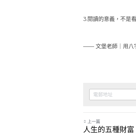
3.閱讀的意義，不是
—— 文堡老師｜用八
上一篇