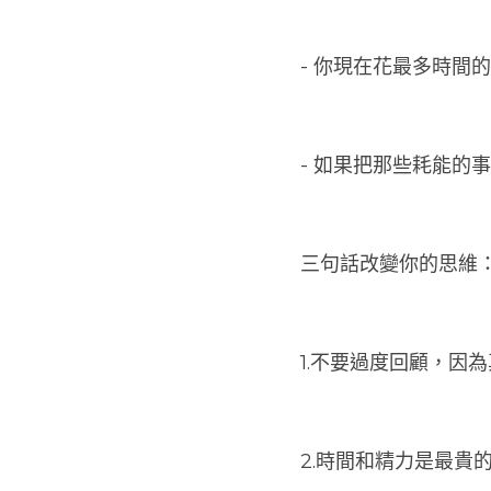
- 你現在花最多時間
- 如果把那些耗能的
三句話改變你的思維
1.不要過度回顧，因
2.時間和精力是最貴