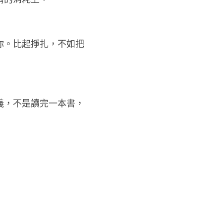
謂的消耗上。
你。比起掙扎，不如把
義，不是讀完一本書，