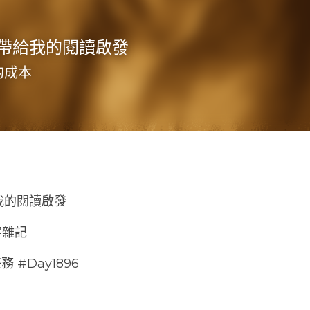
帶給我的閱讀啟發
的成本
長,
好書推薦
我的閱讀啟發
 八字雜記
 #Day1896