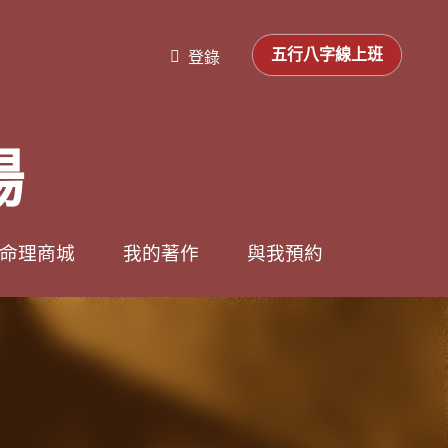
0
0
登錄
五行八字線上班
五行八字線上班
登錄
場
場
命理商城
命理商城
我的著作
我的著作
與我預約
與我預約