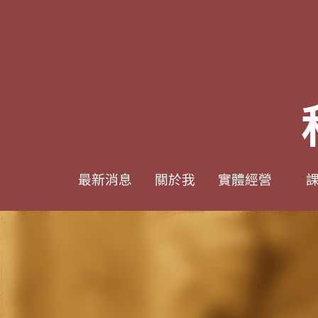
0938617837
0938617837
support@p8zicourse.com
support@p8zicourse.com
最新消息
最新消息
關於我
關於我
實體經營
實體經營
課
課