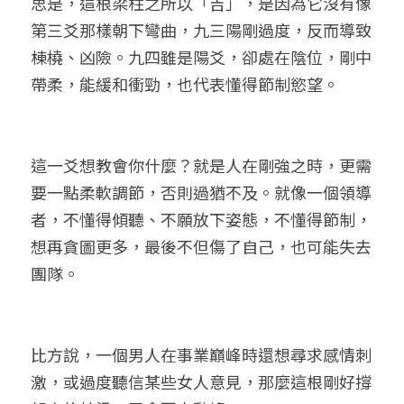
思是，這根梁柱之所以「吉」，是因為它沒有像
第三爻那樣朝下彎曲，九三陽剛過度，反而導致
棟橈、凶險。九四雖是陽爻，卻處在陰位，剛中
帶柔，能緩和衝勁，也代表懂得節制慾望。
這一爻想教會你什麼？就是人在剛強之時，更需
要一點柔軟調節，否則過猶不及。就像一個領導
者，不懂得傾聽、不願放下姿態，不懂得節制，
想再貪圖更多，最後不但傷了自己，也可能失去
團隊。
比方說，一個男人在事業巔峰時還想尋求感情刺
激，或過度聽信某些女人意見，那麼這根剛好撐