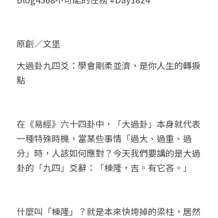
小兒命名
站長精選
陽宅視頻
八字進階班
《十神高階實戰錄》完整典藏版
與我預約
科學八字推理1
臉書生活
線上直播
八字中階班
科學八字推理PDF
原創／文堡
科學八字推理2
批命預約
登錄
/
註冊
好書推廌
自我挑戰
八字高階班
大過卦九四爻：學會剛柔並濟，是你人生的轉捩
八字批命
科學八字推理3
上課預約
搜索
點
五人實戰班
小兒命名
科學八字輕鬆學
常見問題
繁體中文
五行計算初階班
輕鬆學會科學八字推理
FB粉絲頁
0938617837
繁體中文
在《易經》六十四卦中，「大過卦」本身就代表
support@p8zicourse.com
五行計算高階班
一種特殊時機，當某些事情「過大、過重、過
分」時，人該如何應對？今天我們要講的是大過
團隊訓練營
卦的「九四」爻辭：「棟隆，吉。有它吝。」
五行八字線上班
什麼叫「棟隆」？就是本來快垮掉的梁柱，居然