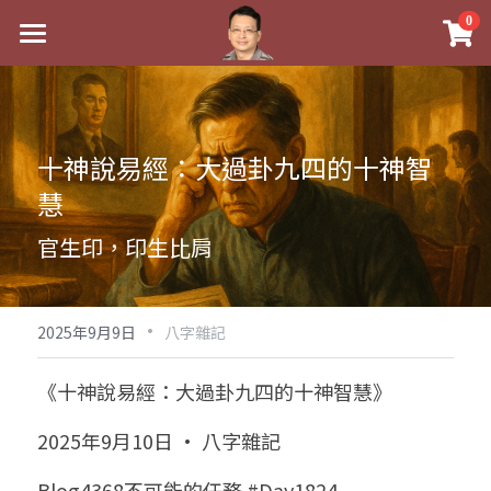
×
0
商品分類
最新消息
八字線上完整班
關於我
十神說易經：大過卦九四的十神智
科學八字推理PDF
實體經營
慧
《十神高階實戰錄》完整典藏版
課程介紹
祖傳命理
官生印，印生比肩
1美元超值PDF
手工印鑑
Blog
五行八字學
學生紅利課程
·
後天派陽宅
試閱專區
黃金會員專區
2025年9月9日
八字雜記
團隊教練訓練營
八字雜記
線上學苑
Podcast聽書
《十神說易經：大過卦九四的十神智慧》
Podcast聽書
心靈成長
團隊訓練營
命理商城
八字初階班1
2025年9月10日 · 八字雜記
八字線上批命
人氣最高
八字視頻
八字初階班2
我的著作
八字完整班
Blog4368不可能的任務 #Day1824