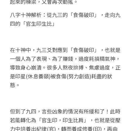
起來的棟梁，又會再次動搖。
八字十神解析：從九三的「食傷破印」，走向九
四的「官生印生比」
在十神中，九三爻對應到「食傷破印」，也就是
一個人為了表現、為了賺錢，過度耗損精氣神，
導致身心崩潰。很多人熬夜拚搏、焦慮過度，正
是印星(休息養頤)被食傷(努力創造)耗盡的狀
態。
但到了九四，言些凶象的情況有所緩和了！此時
若能轉化為「官生印，印生比肩」，也就是從壓
力中培養出紀律(官)，轉而養成修養(印)，再由