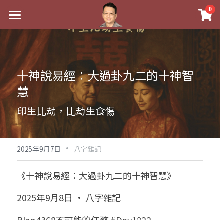
×
0
商品分類
最新消息
八字線上完整班
關於我
十神說易經：大過卦九二的十神智
科學八字推理PDF
實體經營
慧
《十神高階實戰錄》完整典藏版
課程介紹
祖傳命理
印生比劫，比劫生食傷
1美元超值PDF
手工印鑑
Blog
五行八字學
學生紅利課程
·
後天派陽宅
試閱專區
黃金會員專區
2025年9月7日
八字雜記
團隊教練訓練營
八字雜記
線上學苑
Podcast聽書
《十神說易經：大過卦九二的十神智慧》
Podcast聽書
心靈成長
團隊訓練營
命理商城
八字初階班1
2025年9月8日 · 八字雜記
八字線上批命
人氣最高
八字視頻
八字初階班2
我的著作
八字完整班
Blog4368不可能的任務 #Day1822