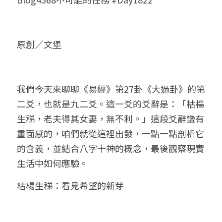
小兒命名
站長精選
陽宅視頻
八字進階班
《十神高階實戰錄》完整典藏版
與我預約
科學八字推理1
臉書生活
線上直播
八字中階班
科學八字推理PDF
原創／文堡
科學八字推理2
批命預約
登錄
/
註冊
好書推廌
自我挑戰
八字高階班
八字批命
科學八字推理3
上課預約
搜索
我們今天來聊聊《易經》第27卦《大過卦》的第
五人實戰班
小兒命名
科學八字輕鬆學
常見問題
繁體中文
二爻，也就是九二爻。這一爻的爻辭是：「枯楊
五行計算初階班
輕鬆學會科學八字推理
FB粉絲頁
0938617837
繁體中文
生稊，老夫得其女妻，無不利。」這段爻辭蠻有
畫面感的，咱們就從這裡出發，一點一點剖析它
support@p8zicourse.com
五行計算高階班
的含義，並結合八字十神的概念，最後觀察現實
團隊訓練營
生活中如何應驗。
枯楊生稊：看見希望的新芽
五行八字線上班