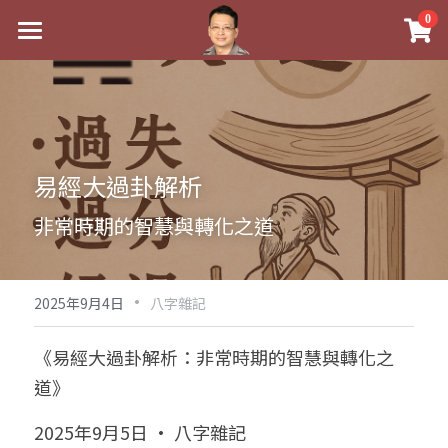
×
0
商品分類
最新消息
八字線上完整班
關於我
科學八字推理PDF
實體經營
易經大過卦解析
《十神高階實戰錄》完整典藏版
課程介紹
祖傳命理
非常時期的智慧與轉化之道
1美元超值PDF
手工印鑑
Blog
五行八字學
學生紅利課程
·
後天派陽宅
試閱專區
黃金會員專區
2025年9月4日
八字雜記
團隊教練訓練營
八字雜記
線上學苑
Podcast聽書
《易經大過卦解析：非常時期的智慧與轉化之
道》
Podcast聽書
心靈成長
團隊訓練營
命理商城
八字初階班1
2025年9月5日 · 八字雜記
八字線上批命
人氣最高
八字視頻
八字初階班2
我的著作
八字完整班