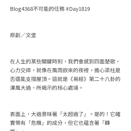
Blog4368不可能的任務 #Day1819
小兒命名
站長精選
陽宅視頻
八字進階班
《十神高階實戰錄》完整典藏版
與我預約
科學八字推理1
臉書生活
線上直播
八字中階班
科學八字推理PDF
科學八字推理2
批命預約
登錄
/
註冊
原創／文堡
好書推廌
自我挑戰
八字高階班
八字批命
科學八字推理3
上課預約
搜索
五人實戰班
小兒命名
科學八字輕鬆學
常見問題
繁體中文
在人生的某些關鍵時刻，我們會感到四面楚歌，
五行計算初階班
輕鬆學會科學八字推理
FB粉絲頁
0938617837
繁體中文
心力交瘁，就像在風雨欲來的夜裡，擔心梁柱是
否還能支撐屋頂。這就是《易經》第二十八卦的
support@p8zicourse.com
五行計算高階班
澤風大過，所揭示的核心處境。
團隊訓練營
五行八字線上班
表面上，大過意味著「太超過了」。是的！它確
實帶有「危機」的成分，但它也蘊含著「轉