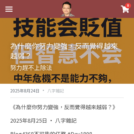
×
0
商品分類
最新消息
八字線上完整班
關於我
為什麼你努力變強，反而覺得越來
科學八字推理PDF
實體經營
越弱？
《十神高階實戰錄》完整典藏版
課程介紹
祖傳命理
努力趕不上除法
1美元超值PDF
手工印鑑
Blog
五行八字學
學生紅利課程
·
後天派陽宅
試閱專區
黃金會員專區
2025年8月24日
八字雜記
團隊教練訓練營
八字雜記
線上學苑
Podcast聽書
《為什麼你努力變強，反而覺得越來越弱？》
Podcast聽書
心靈成長
團隊訓練營
命理商城
八字初階班1
2025年8月25日 · 八字雜記
八字線上批命
人氣最高
八字視頻
八字初階班2
我的著作
八字完整班
Blog4368不可能的任務 #Day1808