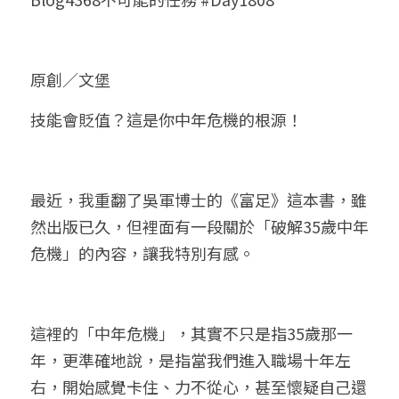
小兒命名
站長精選
陽宅視頻
八字進階班
《十神高階實戰錄》完整典藏版
與我預約
科學八字推理1
臉書生活
線上直播
八字中階班
科學八字推理PDF
原創／文堡
科學八字推理2
批命預約
登錄
/
註冊
好書推廌
自我挑戰
八字高階班
技能會貶值？這是你中年危機的根源！
八字批命
科學八字推理3
上課預約
搜索
五人實戰班
小兒命名
科學八字輕鬆學
常見問題
繁體中文
最近，我重翻了吳軍博士的《富足》這本書，雖
五行計算初階班
輕鬆學會科學八字推理
FB粉絲頁
0938617837
繁體中文
然出版已久，但裡面有一段關於「破解35歲中年
support@p8zicourse.com
五行計算高階班
危機」的內容，讓我特別有感。
團隊訓練營
這裡的「中年危機」，其實不只是指35歲那一
五行八字線上班
年，更準確地說，是指當我們進入職場十年左
右，開始感覺卡住、力不從心，甚至懷疑自己還