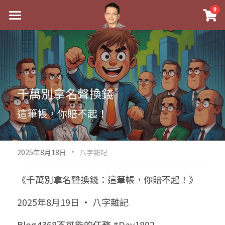
×
0
商品分類
最新消息
八字線上完整班
關於我
科學八字推理PDF
實體經營
千萬別拿名聲換錢
《十神高階實戰錄》完整典藏版
課程介紹
祖傳命理
這筆帳，你賠不起！
1美元超值PDF
手工印鑑
Blog
五行八字學
學生紅利課程
·
後天派陽宅
試閱專區
黃金會員專區
2025年8月18日
八字雜記
團隊教練訓練營
八字雜記
線上學苑
Podcast聽書
《千萬別拿名聲換錢：這筆帳，你賠不起！》
Podcast聽書
心靈成長
團隊訓練營
命理商城
八字初階班1
2025年8月19日 · 八字雜記
八字線上批命
人氣最高
八字視頻
八字初階班2
我的著作
八字完整班
Blog4368不可能的任務 #Day1802