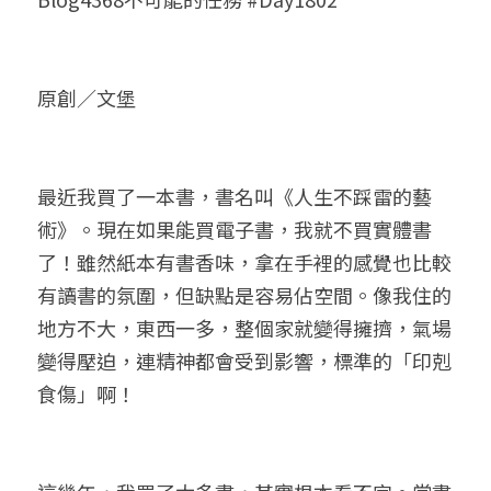
小兒命名
站長精選
陽宅視頻
八字進階班
《十神高階實戰錄》完整典藏版
與我預約
科學八字推理1
臉書生活
線上直播
八字中階班
科學八字推理PDF
原創／文堡
科學八字推理2
批命預約
登錄
/
註冊
好書推廌
自我挑戰
八字高階班
八字批命
科學八字推理3
上課預約
搜索
最近我買了一本書，書名叫《人生不踩雷的藝
五人實戰班
小兒命名
科學八字輕鬆學
常見問題
繁體中文
術》。現在如果能買電子書，我就不買實體書
五行計算初階班
輕鬆學會科學八字推理
FB粉絲頁
0938617837
繁體中文
了！雖然紙本有書香味，拿在手裡的感覺也比較
有讀書的氛圍，但缺點是容易佔空間。像我住的
support@p8zicourse.com
五行計算高階班
地方不大，東西一多，整個家就變得擁擠，氣場
團隊訓練營
變得壓迫，連精神都會受到影響，標準的「印剋
食傷」啊！
五行八字線上班