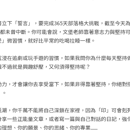
書立下「誓言」，要完成365天部落格大挑戰，截至今天
每天都未曾中斷。你可能會說，文堡老師靠著意志力與堅持
受」微習慣，就好比平常的吃喝拉睡一樣。
沉浸在追劇或玩手遊的習慣，如果我問你為什麼每天堅持
戲不過就是興趣舒壓，又何須得堅持呢？
動力，才會讓你去享受當下，如果非得靠著堅持，你絕對
」。
低潮，你千萬不能將自己深鎖在家裡，因為「印」可會剋
分享一些正能量文章，或者寫一篇與自己對話的日記，強
想、你的願景、你的思緒、你的專業......