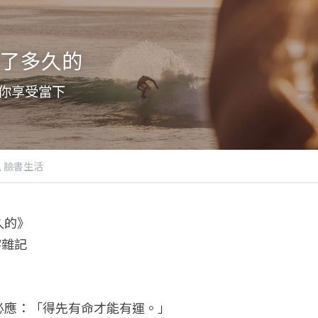
了多久的
你享受當下
,
臉書生活
久的》
字雜記
必應：「得先有命才能有運。」