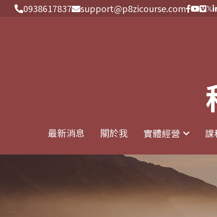
0938617837
0938617837
support@p8zicourse.com
support@p8zicourse.com
最新消息
最新消息
關於我
關於我
實體經營
實體經營
課
課