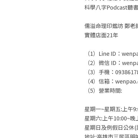
科學八字Podcast聽書：ht
儒溢命理印鑑坊 鄭老
實體店面21年
（1）Line ID：wenp
（2）微信 ID：wenpa
（3）手機：0938617
（4）信箱：wenpao.c
（5）營業時間:
星期一~星期五:上午9:0
星期六:上午10:00~晚上
星期日及例假日公休(
地址:高雄市三民區明誠