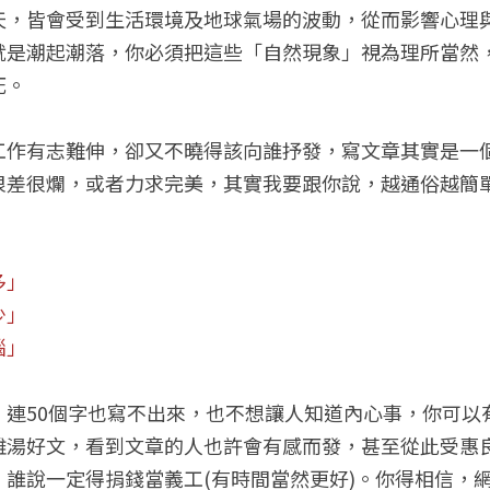
天，皆會受到生活環境及地球氣場的波動，從而影響心理
就是潮起潮落，你必須把這些「自然現象」視為理所當然
死。
工作有志難伸，卻又不曉得該向誰抒發，寫文章其實是一
很差很爛，或者力求完美，其實我要跟你說，越通俗越簡
多」
少」
惱」
，連50個字也寫不出來，也不想讓人知道內心事，你可以
雞湯好文，看到文章的人也許會有感而發，甚至從此受惠
，誰說一定得捐錢當義工(有時間當然更好)。你得相信，