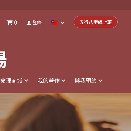
0
0
登錄
五行八字線上班
五行八字線上班
登錄
場
場
命理商城
命理商城
我的著作
我的著作
與我預約
與我預約