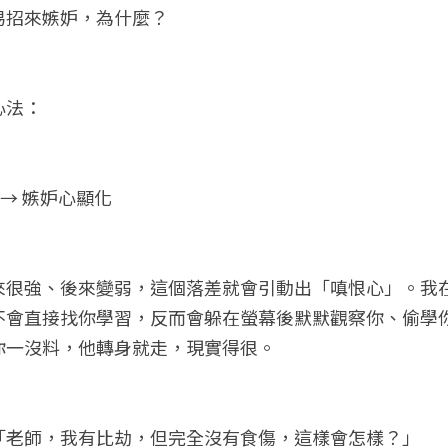
易招來嫉妒，為什麼？
心法：
 → 嫉妒心顯化
來很強、後來變弱，這個落差就會引動出「嗔恨心」。我
不會直接找你學習，反而會躲在螢幕後默默觀察你、偷學
你一沒料，他轉身就走，現實得很。
「老師，我有比劫，但完全沒有食傷，這樣會怎樣？」