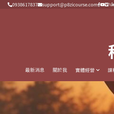
0938617837
0938617837
support@p8zicourse.com
support@p8zicourse.com
最新消息
最新消息
關於我
關於我
實體經營
實體經營
課
課