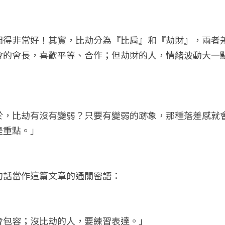
問得非常好！其實，比劫分為『比肩』和『劫財』，兩者
會的會長，喜歡平等、合作；但劫財的人，情緒波動大一
於，比劫有沒有變弱？只要有變弱的跡象，那種落差感就
是重點。」
句話當作這篇文章的通關密語：
會包容；沒比劫的人，要練習表達。」