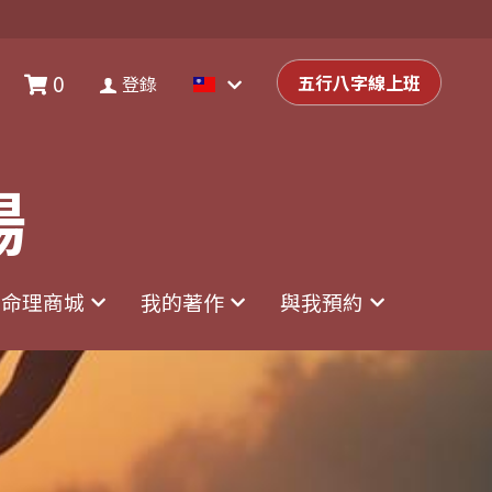
0
0
登錄
五行八字線上班
五行八字線上班
登錄
場
場
命理商城
命理商城
我的著作
我的著作
與我預約
與我預約