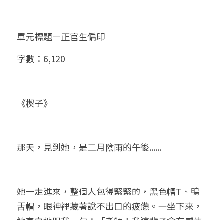
小兒命名
站長精選
陽宅視頻
八字進階班
《十神高階實戰錄》完整典藏版
與我預約
科學八字推理1
單元標題—正官生偏印
臉書生活
線上直播
八字中階班
科學八字推理PDF
科學八字推理2
批命預約
登錄
/
註冊
字數：6,120
好書推廌
自我挑戰
八字高階班
八字批命
科學八字推理3
上課預約
搜索
五人實戰班
小兒命名
科學八字輕鬆學
常見問題
繁體中文
《楔子》
五行計算初階班
輕鬆學會科學八字推理
FB粉絲頁
0938617837
繁體中文
support@p8zicourse.com
五行計算高階班
那天，見到她，是二月陰雨的午後......
團隊訓練營
五行八字線上班
她一走進來，整個人包得緊緊的，黑色帽T、鴨
舌帽，眼神裡藏著說不出口的疲憊。一坐下來，