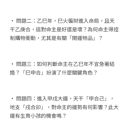
• 問題二：乙巳年，巳火偏財進入命局，且天
干乙庚合，這對命主是好還是壞？為何命主得控
制購物衝動，尤其是有關「開運物品」？
• 問題三：如何判斷命主在乙巳年不宜急著結
婚？「巳申合」扮演了什麼關鍵角色？
• 問題四：進入甲戌大運，天干「甲合己」，
地支「戌合卯」，對命主的運勢有何影響？此大
運有生育小孩的機會嗎？