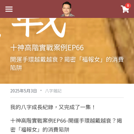
×
0
商品分類
最新消息
八字線上完整班
關於我
十神高階實戰案例EP66
科學八字推理PDF
實體經營
開運手環越戴越衰？揭密「福報女」的消費
《十神高階實戰錄》完整典藏版
課程介紹
祖傳命理
陷阱
1美元超值PDF
手工印鑑
Blog
五行八字學
學生紅利課程
·
後天派陽宅
試閱專區
黃金會員專區
2025年5月3日
八字雜記
團隊教練訓練營
八字雜記
線上學苑
Podcast聽書
我的八字成長紀錄，又完成了一集！
Podcast聽書
心靈成長
團隊訓練營
命理商城
八字初階班1
十神高階實戰案例EP66-開運手環越戴越衰？揭
密「福報女」的消費陷阱
八字線上批命
人氣最高
八字視頻
八字初階班2
我的著作
八字完整班