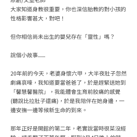
大家知道身教很重要，你也深信胎教的對小孩的
小兒命名
站長精選
陽宅視頻
八字進階班
《十神高階實戰錄》完整典藏版
與我預約
科學八字推理1
性格影響甚大，對吧！
臉書生活
線上直播
八字中階班
科學八字推理PDF
科學八字推理2
批命預約
登錄
/
註冊
但你相信尚未出生的嬰兒存在「靈性」嗎？
好書推廌
自我挑戰
八字高階班
八字批命
科學八字推理3
上課預約
搜索
說個小故事......
五人實戰班
小兒命名
科學八字輕鬆學
常見問題
繁體中文
五行計算初階班
輕鬆學會科學八字推理
FB粉絲頁
0938617837
繁體中文
20年前的今天，老婆身懷六甲，大半夜肚子忽然
劇痛哀嚎，我知道要當爸爸了，於是趕緊送她到
support@p8zicourse.com
五行計算高階班
「馨慧馨醫院」，我能體會生育前胶痛的感覺
團隊訓練營
(聽說比拉肚子還痛)，於是我陪伴在她身邊，一
邊安撫一邊等候新生命的到來。
五行八字線上班
那年正好是開館的第二年，老實說當時很菜沒經