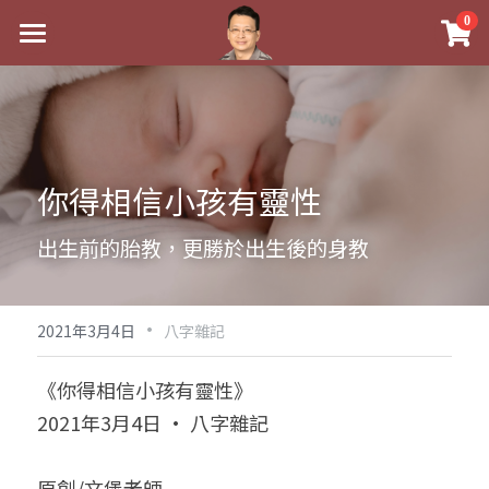
×
0
商品分類
最新消息
八字線上完整班
關於我
科學八字推理PDF
實體經營
你得相信小孩有靈性
《十神高階實戰錄》完整典藏版
課程介紹
祖傳命理
出生前的胎教，更勝於出生後的身教
1美元超值PDF
手工印鑑
Blog
五行八字學
學生紅利課程
·
後天派陽宅
試閱專區
黃金會員專區
2021年3月4日
八字雜記
團隊教練訓練營
八字雜記
線上學苑
Podcast聽書
《你得相信小孩有靈性》
2021年3月4日 · 八字雜記
Podcast聽書
心靈成長
團隊訓練營
命理商城
八字初階班1
八字線上批命
人氣最高
八字視頻
八字初階班2
我的著作
八字完整班
原創/文堡老師