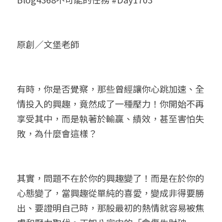
小兒命名
站長精選
陽宅視頻
八字進階班
《十神高階實戰錄》完整典藏版
與我預約
科學八字推理1
臉書生活
線上直播
八字中階班
科學八字推理PDF
原創／文堡老師
科學八字推理2
批命預約
登錄
/
註冊
好書推廌
自我挑戰
八字高階班
八字批命
科學八字推理3
上課預約
搜索
有時，你是否覺察，那些曾經讓你心跳加速、全
五人實戰班
小兒命名
科學八字輕鬆學
常見問題
繁體中文
情投入的興趣，竟然成了一種壓力！你開始不再
五行計算初階班
輕鬆學會科學八字推理
FB粉絲頁
0938617837
繁體中文
享受其中，而是執著於輸贏、績效，甚至害怕失
敗，為什麼會這樣？
support@p8zicourse.com
五行計算高階班
團隊訓練營
其實，問題不在於你的興趣變了！而是在於你的
五行八字線上班
心態變了，當興趣從單純的喜愛，變成非得要勝
出、要證明自己時，那股最初的熱情就容易被焦