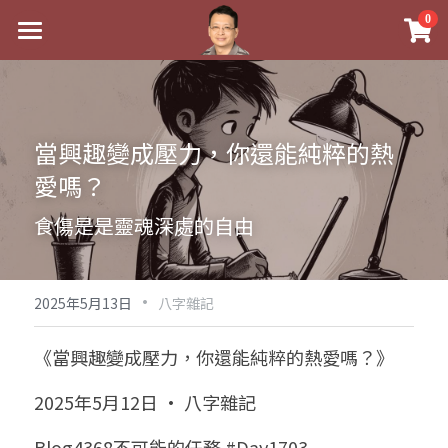
×
0
商品分類
最新消息
八字線上完整班
關於我
當興趣變成壓力，你還能純粹的熱
科學八字推理PDF
實體經營
愛嗎？
《十神高階實戰錄》完整典藏版
課程介紹
祖傳命理
食傷是是靈魂深處的自由
1美元超值PDF
手工印鑑
Blog
五行八字學
學生紅利課程
·
後天派陽宅
試閱專區
黃金會員專區
2025年5月13日
八字雜記
團隊教練訓練營
八字雜記
線上學苑
Podcast聽書
《當興趣變成壓力，你還能純粹的熱愛嗎？》
Podcast聽書
心靈成長
團隊訓練營
命理商城
八字初階班1
2025年5月12日 · 八字雜記
八字線上批命
人氣最高
八字視頻
八字初階班2
我的著作
八字完整班
Blog4368不可能的任務 #Day1703