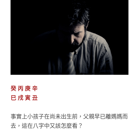
癸 丙 庚 辛
巳 戌 寅 丑
事實上小孩子在尚未出生前，父親早已離媽媽而
去，這在八字中又該怎麼看？