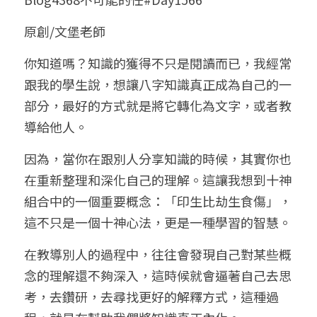
小兒命名
站長精選
陽宅視頻
八字進階班
《十神高階實戰錄》完整典藏版
與我預約
科學八字推理1
原創/文堡老師
臉書生活
線上直播
八字中階班
科學八字推理PDF
你知道嗎？知識的獲得不只是閱讀而已，我經常
科學八字推理2
批命預約
登錄
/
註冊
跟我的學生說，想讓八字知識真正成為自己的一
好書推廌
自我挑戰
八字高階班
八字批命
科學八字推理3
上課預約
搜索
部分，最好的方式就是將它轉化為文字，或者教
導給他人。
五人實戰班
小兒命名
科學八字輕鬆學
常見問題
繁體中文
因為，當你在跟別人分享知識的時候，其實你也
五行計算初階班
輕鬆學會科學八字推理
FB粉絲頁
0938617837
繁體中文
在重新整理和深化自己的理解。這讓我想到十神
support@p8zicourse.com
五行計算高階班
組合中的一個重要概念：「印生比劫生食傷」，
這不只是一個十神心法，更是一種學習的智慧。
團隊訓練營
在教導別人的過程中，往往會發現自己對某些概
五行八字線上班
念的理解還不夠深入，這時候就會逼著自己去思
考，去鑽研，去尋找更好的解釋方式，這種過