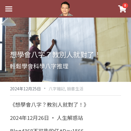
×
0
商品分類
最新消息
八字線上完整班
關於我
科學八字推理PDF
實體經營
想學會八字？教別人就對了！
《十神高階實戰錄》完整典藏版
課程介紹
祖傳命理
輕鬆學會科學八字推理
1美元超值PDF
手工印鑑
Blog
五行八字學
學生紅利課程
·
後天派陽宅
試閱專區
黃金會員專區
2024年12月25日
八字雜記,
臉書生活
團隊教練訓練營
八字雜記
線上學苑
Podcast聽書
《想學會八字？教別人就對了！》
Podcast聽書
心靈成長
團隊訓練營
命理商城
八字初階班1
2024年12月26日 · 人生解惑站
八字線上批命
人氣最高
八字視頻
八字初階班2
我的著作
八字完整班
Blog4368不可能的任#Day1566