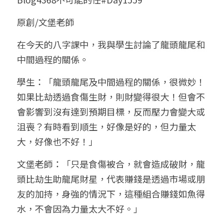
小兒命名
站長精選
陽宅視頻
八字進階班
《十神高階實戰錄》完整典藏版
與我預約
科學八字推理1
原創/文堡老師
臉書生活
線上直播
八字中階班
科學八字推理PDF
在今天的八字課中，我與學生討論了龍頭龍尾和
科學八字推理2
批命預約
登錄
/
註冊
中間過程的關係。
好書推廌
自我挑戰
八字高階班
八字批命
科學八字推理3
上課預約
搜索
學生：「龍頭龍尾及中間過程的關係，很微妙！
五人實戰班
小兒命名
科學八字輕鬆學
常見問題
繁體中文
如果比劫透過食傷生財，則財變得很大！但會不
會影響到沒有達到預期目標，反而壓力會變大或
五行計算初階班
輕鬆學會科學八字推理
FB粉絲頁
0938617837
繁體中文
沮喪？有時看到順生，好像是好的，但力量太
support@p8zicourse.com
五行計算高階班
大，好像也不好！」
團隊訓練營
文堡老師：「只是食傷被合，就會造成破財，龍
頭比劫生助龍尾財星，代表賺錢是透過市場或朋
五行八字線上班
友的加持，身強的情況下，這種組合賺錢如魚得
水，不會因為力量太大不好。」