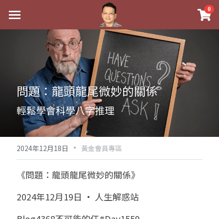
×
0
商品分類
最新消息
八字線上完整班
關於我
科學八字推理PDF
實體經營
問題：龍頭龍尾微妙的關係
《十神高階實戰錄》完整典藏版
課程介紹
祖傳命理
輕鬆學會科學八字推理
1美元超值PDF
手工印鑑
Blog
五行八字學
學生紅利課程
·
後天派陽宅
試閱專區
黃金會員專區
2024年12月18日
黃金會員專區
團隊教練訓練營
八字雜記
線上學苑
Podcast聽書
《問題：龍頭龍尾微妙的關係》
Podcast聽書
心靈成長
團隊訓練營
命理商城
八字初階班1
2024年12月19日 · 人生解惑站
八字線上批命
人氣最高
八字視頻
八字初階班2
我的著作
八字完整班
Blog4368不可能的任#Day1559