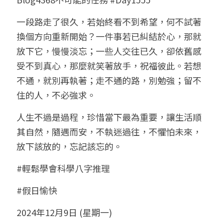
小兒命名
站長精選
陽宅視頻
八字進階班
《十神高階實戰錄》完整典藏版
與我預約
科學八字推理1
一段路走了很久，若始終看不到希望，何不試著
換個方向重新開始？一件事若已糾結於心，那就
臉書生活
線上直播
八字中階班
科學八字推理PDF
科學八字推理2
批命預約
登錄
/
註冊
放下它，慢慢淡忘；一些人交往已久，卻依舊感
好書推廌
自我挑戰
八字高階班
受不到真心，那麼就笑著放手，祝福彼此。若想
八字批命
科學八字推理3
上課預約
搜索
不通，就別再執著；走不通的路，別勉強；留不
五人實戰班
小兒命名
科學八字輕鬆學
常見問題
繁體中文
住的人，不必強求。
五行計算初階班
輕鬆學會科學八字推理
FB粉絲頁
0938617837
繁體中文
人生不過是過程，珍惜當下最為重要，讓生活順
其自然，隨遇而安，不執迷過往，不懼怕未來，
support@p8zicourse.com
五行計算高階班
放下該放的，忘記該忘的。
團隊訓練營
#輕鬆學會科學八字推理
五行八字線上班
#假日愉快
2024年12月9日 (星期一)