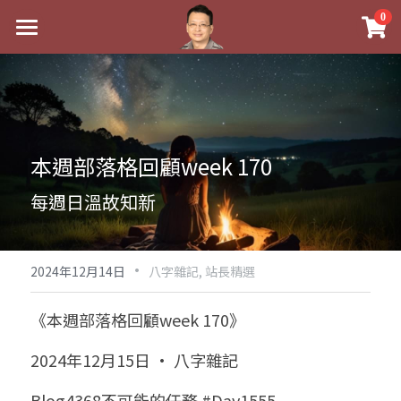
×
0
商品分類
最新消息
八字線上完整班
關於我
科學八字推理PDF
實體經營
本週部落格回顧week 170
《十神高階實戰錄》完整典藏版
課程介紹
祖傳命理
每週日溫故知新
1美元超值PDF
手工印鑑
Blog
五行八字學
學生紅利課程
·
後天派陽宅
試閱專區
黃金會員專區
2024年12月14日
八字雜記,
站長精選
團隊教練訓練營
八字雜記
線上學苑
Podcast聽書
《本週部落格回顧week 170》
Podcast聽書
心靈成長
團隊訓練營
命理商城
八字初階班1
2024年12月15日 · 八字雜記
八字線上批命
人氣最高
八字視頻
八字初階班2
我的著作
八字完整班
Blog4368不可能的任務 #Day1555