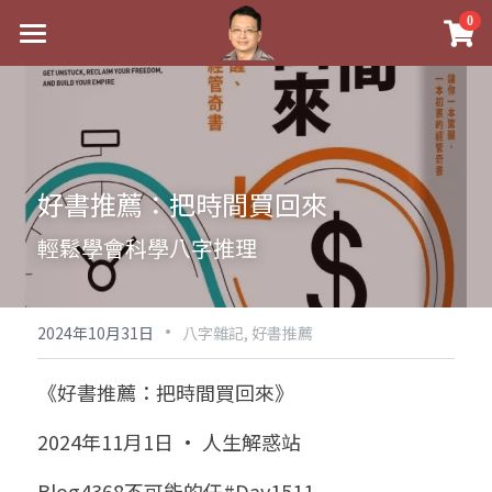
×
0
商品分類
最新消息
八字線上完整班
關於我
科學八字推理PDF
實體經營
好書推薦：把時間買回來
《十神高階實戰錄》完整典藏版
課程介紹
祖傳命理
輕鬆學會科學八字推理
1美元超值PDF
手工印鑑
Blog
五行八字學
學生紅利課程
·
後天派陽宅
試閱專區
黃金會員專區
2024年10月31日
八字雜記,
好書推薦
團隊教練訓練營
八字雜記
線上學苑
Podcast聽書
《好書推薦：把時間買回來》
Podcast聽書
心靈成長
團隊訓練營
命理商城
八字初階班1
2024年11月1日 · 人生解惑站
八字線上批命
人氣最高
八字視頻
八字初階班2
我的著作
八字完整班
Blog4368不可能的任#Day1511