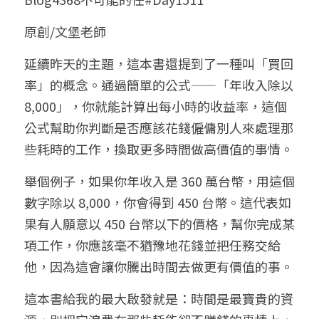
小兒命名
站長精選
陽宅視頻
八字進階班
《十神高階實戰錄》完整典藏版
與我預約
科學八字推理1
原創/文堡老師
臉書生活
線上直播
八字中階班
科學八字推理PDF
延續昨天的主題，這本書還提到了一種叫「買回
科學八字推理2
批命預約
登錄
/
註冊
率」的概念。通過簡單的公式——「年收入除以 
好書推廌
自我挑戰
八字高階班
八字批命
科學八字推理3
上課預約
搜索
8,000」，你就能計算出每小時的收益率，這個
公式幫助你判斷是否應該花錢僱傭別人來處理那
五人實戰班
小兒命名
科學八字輕鬆學
常見問題
繁體中文
些耗時的工作，換取更多時間做高價值的事情。
五行計算初階班
輕鬆學會科學八字推理
FB粉絲頁
0938617837
繁體中文
舉個例子，如果你年收入是 360 萬台幣，用這個
support@p8zicourse.com
五行計算高階班
數字除以 8,000，你會得到 450 台幣。這代表如
果有人願意以 450 台幣以下的價格，幫你完成某
團隊訓練營
項工作，你應該毫不猶豫地花錢並把任務交給
他，因為這會讓你騰出時間去做更有價值的事。
五行八字線上班
這本書給我的最大啟發就是：時間是最寶貴的資