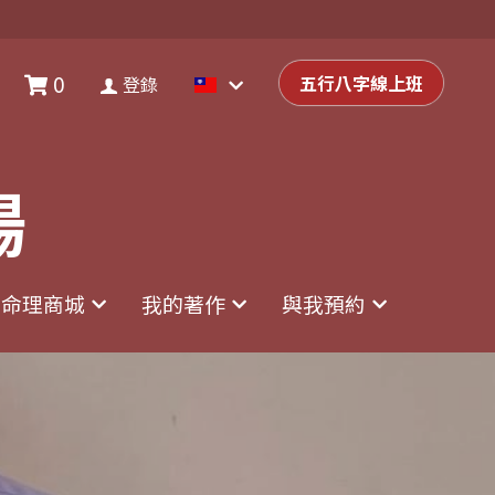
0
0
登錄
五行八字線上班
五行八字線上班
登錄
場
場
命理商城
命理商城
我的著作
我的著作
與我預約
與我預約