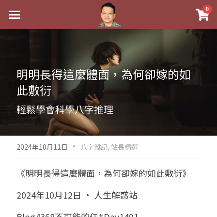
×
0
商品分類
最新消息
八字線上完整班
關於我
明明長得這麼體面，為何卻嫁的如
科學八字推理PDF
實體經營
此敷衍
《十神高階實戰錄》完整典藏版
課程介紹
祖傳命理
輕鬆學會科學八字推理
1美元超值PDF
手工印鑑
Blog
五行八字學
學生紅利課程
·
後天派陽宅
試閱專區
黃金會員專區
2024年10月11日
八字雜記,
站長精選
團隊教練訓練營
八字雜記
線上學苑
Podcast聽書
《明明長得這麼體面，為何卻嫁的如此敷衍》
Podcast聽書
心靈成長
團隊訓練營
命理商城
八字初階班1
2024年10月12日 · 人生解惑站
八字線上批命
人氣最高
八字視頻
八字初階班2
我的著作
八字完整班
Blog4368不可能的任#Day1491