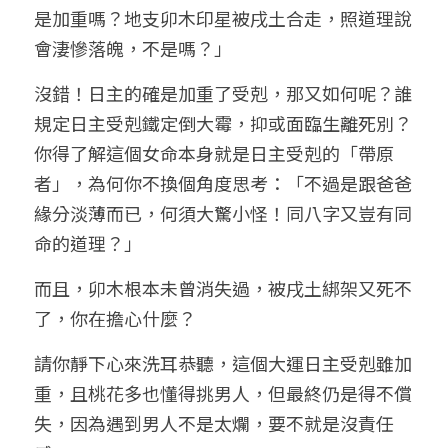
是加重嗎？地支卯木印星被戌土合走，照道理說
會淒慘落魄，不是嗎？」
沒錯！日主的確是加重了受剋，那又如何呢？誰
規定日主受剋鐵定倒大霉，抑或面臨生離死別？
你得了解這個女命本身就是日主受剋的「帶原
者」，為何你不換個角度思考：「不過是跟爸爸
緣分淡薄而已，何須大驚小怪！同八字又豈有同
命的道理？」
而且，卯木根本未曾消失過，被戌土綁架又死不
了，你在擔心什麼？
請你靜下心來洗耳恭聽，這個大運日主受剋雖加
重，且桃花多也懂得挑男人，但最終仍是得不償
失，因為遇到男人不是太爛，要不就是沒責任