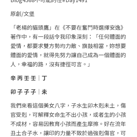
小兒命名
站長精選
陽宅視頻
八字進階班
《十神高階實戰錄》完整典藏版
與我預約
科學八字推理1
原創/文堡
臉書生活
線上直播
八字中階班
科學八字推理PDF
「老楊的貓頭鷹」在《不要在奮鬥時選擇安逸》
科學八字推理2
批命預約
登錄
/
註冊
著作中，有一段話令我印象深刻：「任何體面的
好書推廌
自我挑戰
八字高階班
八字批命
科學八字推理3
上課預約
搜索
愛情，都要求雙方勢均力敵、旗鼓相當，妳想要
體面的愛情，就得先努力讓自己成為一個體面的
五人實戰班
小兒命名
科學八字輕鬆學
常見問題
繁體中文
人，幸福的路，沒有捷徑可言。」
五行計算初階班
輕鬆學會科學八字推理
FB粉絲頁
0938617837
繁體中文
辛 丙 壬 壬｜丁
support@p8zicourse.com
五行計算高階班
卯 子 子 子｜未
團隊訓練營
我們來看這個美女八字，子水生卯木剋未土，傷
官受剋，可解釋女命生不出小孩，或者生的小孩
五行八字線上班
不成材，容易因教育小孩而產生摩擦。好在流年
丑土合子水，讓印的力量不致於過強剋傷官，可