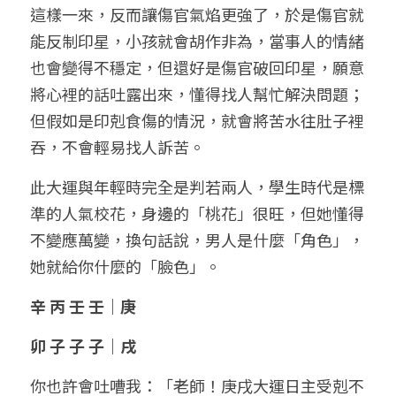
這樣一來，反而讓傷官氣焰更強了，於是傷官就
能反制印星，小孩就會胡作非為，當事人的情緒
也會變得不穩定，但還好是傷官破回印星，願意
將心裡的話吐露出來，懂得找人幫忙解決問題；
但假如是印剋食傷的情況，就會將苦水往肚子裡
吞，不會輕易找人訴苦。
此大運與年輕時完全是判若兩人，學生時代是標
準的人氣校花，身邊的「桃花」很旺，但她懂得
不變應萬變，換句話說，男人是什麼「角色」，
她就給你什麼的「臉色」。
辛 丙 壬 壬｜庚
卯 子 子 子｜戌
你也許會吐嘈我：「老師！庚戌大運日主受剋不