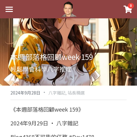
×
0
商品分類
最新消息
八字線上完整班
關於我
科學八字推理PDF
實體經營
本週部落格回顧week 159
《十神高階實戰錄》完整典藏版
課程介紹
祖傳命理
輕鬆學會科學八字推理
1美元超值PDF
手工印鑑
Blog
五行八字學
學生紅利課程
·
後天派陽宅
試閱專區
黃金會員專區
2024年9月28日
八字雜記,
站長精選
團隊教練訓練營
八字雜記
線上學苑
Podcast聽書
《本週部落格回顧week 159》
Podcast聽書
心靈成長
團隊訓練營
命理商城
八字初階班1
2024年9月29日 · 八字雜記
八字線上批命
人氣最高
八字視頻
八字初階班2
我的著作
八字完整班
Blog4368不可能的任務 #Day1478