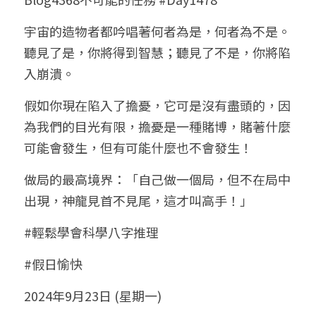
小兒命名
站長精選
陽宅視頻
八字進階班
《十神高階實戰錄》完整典藏版
與我預約
科學八字推理1
宇宙的造物者都吟唱著何者為是，何者為不是。
聽見了是，你將得到智慧；聽見了不是，你將陷
臉書生活
線上直播
八字中階班
科學八字推理PDF
科學八字推理2
批命預約
登錄
/
註冊
入崩潰。
好書推廌
自我挑戰
八字高階班
八字批命
科學八字推理3
上課預約
搜索
假如你現在陷入了擔憂，它可是沒有盡頭的，因
為我們的目光有限，擔憂是一種賭博，賭著什麼
五人實戰班
小兒命名
科學八字輕鬆學
常見問題
繁體中文
可能會發生，但有可能什麼也不會發生！
五行計算初階班
輕鬆學會科學八字推理
FB粉絲頁
0938617837
繁體中文
做局的最高境界：「自己做一個局，但不在局中
support@p8zicourse.com
五行計算高階班
出現，神龍見首不見尾，這才叫高手！」
團隊訓練營
#輕鬆學會科學八字推理
#假日愉快
五行八字線上班
2024年9月23日 (星期一)