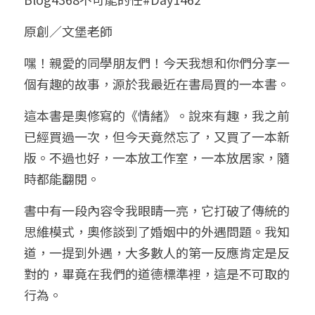
小兒命名
站長精選
陽宅視頻
八字進階班
《十神高階實戰錄》完整典藏版
與我預約
科學八字推理1
原創／文堡老師
臉書生活
線上直播
八字中階班
科學八字推理PDF
嘿！親愛的同學朋友們！今天我想和你們分享一
科學八字推理2
批命預約
登錄
/
註冊
個有趣的故事，源於我最近在書局買的一本書。
好書推廌
自我挑戰
八字高階班
八字批命
科學八字推理3
上課預約
搜索
這本書是奧修寫的《情緒》。說來有趣，我之前
五人實戰班
小兒命名
科學八字輕鬆學
常見問題
繁體中文
已經買過一次，但今天竟然忘了，又買了一本新
版。不過也好，一本放工作室，一本放居家，隨
五行計算初階班
輕鬆學會科學八字推理
FB粉絲頁
0938617837
繁體中文
時都能翻閱。
support@p8zicourse.com
五行計算高階班
書中有一段內容令我眼睛一亮，它打破了傳統的
團隊訓練營
思維模式，奧修談到了婚姻中的外遇問題。我知
道，一提到外遇，大多數人的第一反應肯定是反
五行八字線上班
對的，畢竟在我們的道德標準裡，這是不可取的
行為。