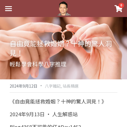
×
0
商品分類
最新消息
八字線上完整班
關於我
自由竟能拯救婚姻？十神的驚人洞
科學八字推理PDF
實體經營
見！
《十神高階實戰錄》完整典藏版
課程介紹
祖傳命理
輕鬆學會科學八字推理
1美元超值PDF
手工印鑑
Blog
五行八字學
學生紅利課程
·
後天派陽宅
試閱專區
黃金會員專區
2024年9月12日
八字雜記,
站長精選
團隊教練訓練營
八字雜記
線上學苑
Podcast聽書
《自由竟能拯救婚姻？十神的驚人洞見！》
Podcast聽書
心靈成長
團隊訓練營
命理商城
八字初階班1
2024年9月13日 · 人生解惑站
八字線上批命
人氣最高
八字視頻
八字初階班2
我的著作
八字完整班
Blog4368不可能的任#Day1462