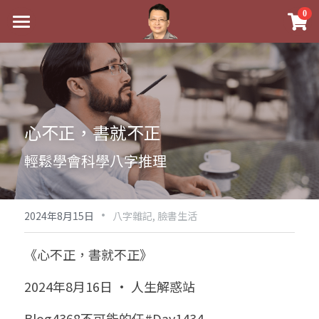
×
0
商品分類
最新消息
八字線上完整班
關於我
科學八字推理PDF
實體經營
心不正，書就不正
《十神高階實戰錄》完整典藏版
課程介紹
祖傳命理
輕鬆學會科學八字推理
1美元超值PDF
手工印鑑
Blog
五行八字學
學生紅利課程
·
後天派陽宅
試閱專區
黃金會員專區
2024年8月15日
八字雜記,
臉書生活
團隊教練訓練營
八字雜記
線上學苑
Podcast聽書
《心不正，書就不正》
Podcast聽書
心靈成長
團隊訓練營
命理商城
八字初階班1
2024年8月16日 · 人生解惑站
八字線上批命
人氣最高
八字視頻
八字初階班2
我的著作
八字完整班
Blog4368不可能的任#Day1434