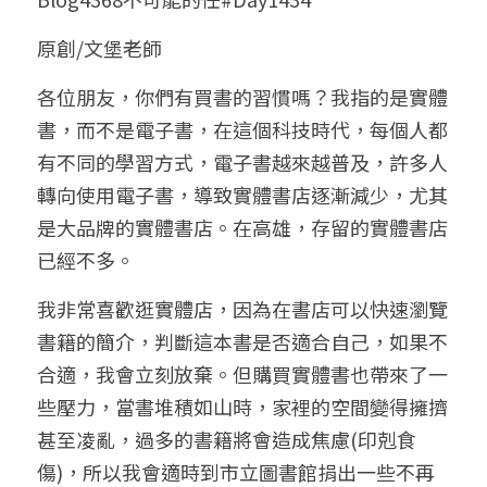
小兒命名
站長精選
陽宅視頻
八字進階班
《十神高階實戰錄》完整典藏版
與我預約
科學八字推理1
原創/文堡老師
臉書生活
線上直播
八字中階班
科學八字推理PDF
各位朋友，你們有買書的習慣嗎？我指的是實體
科學八字推理2
批命預約
登錄
/
註冊
書，而不是電子書，在這個科技時代，每個人都
好書推廌
自我挑戰
八字高階班
八字批命
科學八字推理3
上課預約
搜索
有不同的學習方式，電子書越來越普及，許多人
轉向使用電子書，導致實體書店逐漸減少，尤其
五人實戰班
小兒命名
科學八字輕鬆學
常見問題
繁體中文
是大品牌的實體書店。在高雄，存留的實體書店
五行計算初階班
輕鬆學會科學八字推理
FB粉絲頁
0938617837
繁體中文
已經不多。
support@p8zicourse.com
五行計算高階班
我非常喜歡逛實體店，因為在書店可以快速瀏覽
書籍的簡介，判斷這本書是否適合自己，如果不
團隊訓練營
合適，我會立刻放棄。但購買實體書也帶來了一
些壓力，當書堆積如山時，家裡的空間變得擁擠
五行八字線上班
甚至凌亂，過多的書籍將會造成焦慮(印剋食
傷)，所以我會適時到市立圖書館捐出一些不再