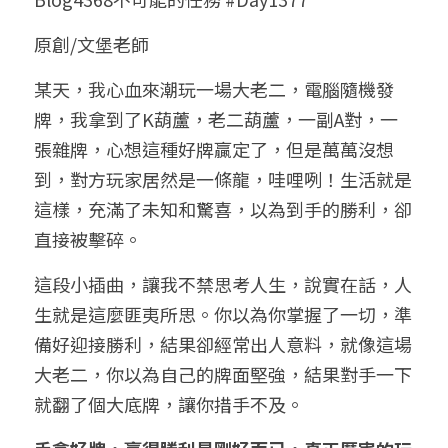
小兒命名
站長精選
陽宅視頻
八字進階班
《十神高階實戰錄》完整典藏版
與我預約
科學八字推理1
原創/文堡老師
臉書生活
線上直播
八字中階班
科學八字推理PDF
某天，我心血來潮玩一場大老二，電腦隨機發
科學八字推理2
批命預約
登錄
/
註冊
牌，我拿到了K葫蘆，老二葫蘆，一副A對，一
好書推廌
自我挑戰
八字高階班
八字批命
科學八字推理3
上課預約
搜索
張雜牌，心想這種好牌贏定了，但是萬萬沒想
到，對方玩家居然是一條龍，哇哩咧！生活就是
五人實戰班
小兒命名
科學八字輕鬆學
常見問題
繁體中文
這樣，充滿了未知和驚喜，以為到手的勝利，卻
五行計算初階班
輕鬆學會科學八字推理
FB粉絲頁
0938617837
繁體中文
直接被擊碎。
support@p8zicourse.com
五行計算高階班
這段小插曲，讓我不禁思考人生，說實在話，人
生就是這麼匪夷所思。你以為你掌握了一切，準
團隊訓練營
備好迎接勝利，結果卻經常出人意料，就像這場
大老二，你以為自己的牌面堅強，結果對手一下
五行八字線上班
就翻了個大底牌，讓你措手不及。