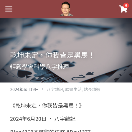
×
0
商品分類
最新消息
八字線上完整班
關於我
科學八字推理PDF
實體經營
乾坤未定，你我皆是黑馬！
《十神高階實戰錄》完整典藏版
課程介紹
祖傳命理
輕鬆學會科學八字推理
1美元超值PDF
手工印鑑
Blog
五行八字學
學生紅利課程
·
後天派陽宅
試閱專區
黃金會員專區
2024年6月19日
八字雜記,
臉書生活,
站長精選
團隊教練訓練營
八字雜記
線上學苑
Podcast聽書
《乾坤未定，你我皆是黑馬！》
Podcast聽書
心靈成長
團隊訓練營
命理商城
八字初階班1
2024年6月20日 · 八字雜記
八字線上批命
人氣最高
八字視頻
八字初階班2
我的著作
八字完整班
Blog4368不可能的任務 #Day1377