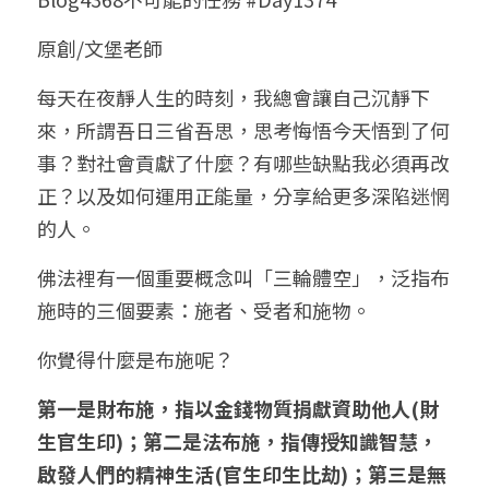
小兒命名
站長精選
陽宅視頻
八字進階班
《十神高階實戰錄》完整典藏版
與我預約
科學八字推理1
原創/文堡老師
臉書生活
線上直播
八字中階班
科學八字推理PDF
每天在夜靜人生的時刻，我總會讓自己沉靜下
科學八字推理2
批命預約
登錄
/
註冊
來，所謂吾日三省吾思，思考悔悟今天悟到了何
好書推廌
自我挑戰
八字高階班
八字批命
科學八字推理3
上課預約
搜索
事？對社會貢獻了什麼？有哪些缺點我必須再改
正？以及如何運用正能量，分享給更多深陷迷惘
五人實戰班
小兒命名
科學八字輕鬆學
常見問題
繁體中文
的人。
五行計算初階班
輕鬆學會科學八字推理
FB粉絲頁
0938617837
繁體中文
佛法裡有一個重要概念叫「三輪體空」，泛指布
support@p8zicourse.com
五行計算高階班
施時的三個要素：施者、受者和施物。
團隊訓練營
你覺得什麼是布施呢？
第一是財布施，指以金錢物質捐獻資助他人(財
五行八字線上班
生官生印)；第二是法布施，指傳授知識智慧，
啟發人們的精神生活(官生印生比劫)；第三是無