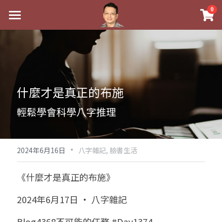
×
0
商品分類
最新消息
八字線上完整班
關於我
科學八字推理PDF
實體經營
什麼才是真正的布施
《十神高階實戰錄》完整典藏版
課程介紹
祖傳命理
輕鬆學會科學八字推理
1美元超值PDF
手工印鑑
Blog
五行八字學
學生紅利課程
·
後天派陽宅
試閱專區
黃金會員專區
2024年6月16日
八字雜記,
臉書生活
團隊教練訓練營
八字雜記
線上學苑
Podcast聽書
《什麼才是真正的布施》
Podcast聽書
心靈成長
團隊訓練營
命理商城
八字初階班1
2024年6月17日 · 八字雜記
八字線上批命
人氣最高
八字視頻
八字初階班2
我的著作
八字完整班
Blog4368不可能的任務 #Day1374