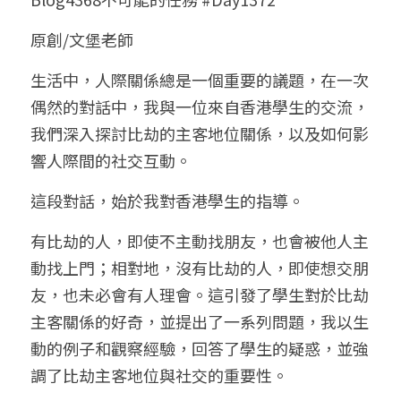
小兒命名
站長精選
陽宅視頻
八字進階班
《十神高階實戰錄》完整典藏版
與我預約
科學八字推理1
原創/文堡老師
臉書生活
線上直播
八字中階班
科學八字推理PDF
生活中，人際關係總是一個重要的議題，在一次
科學八字推理2
批命預約
登錄
/
註冊
偶然的對話中，我與一位來自香港學生的交流，
好書推廌
自我挑戰
八字高階班
八字批命
科學八字推理3
上課預約
搜索
我們深入探討比劫的主客地位關係，以及如何影
響人際間的社交互動。
五人實戰班
小兒命名
科學八字輕鬆學
常見問題
繁體中文
這段對話，始於我對香港學生的指導。
五行計算初階班
輕鬆學會科學八字推理
FB粉絲頁
0938617837
繁體中文
有比劫的人，即使不主動找朋友，也會被他人主
support@p8zicourse.com
五行計算高階班
動找上門；相對地，沒有比劫的人，即使想交朋
團隊訓練營
友，也未必會有人理會。這引發了學生對於比劫
主客關係的好奇，並提出了一系列問題，我以生
五行八字線上班
動的例子和觀察經驗，回答了學生的疑惑，並強
調了比劫主客地位與社交的重要性。