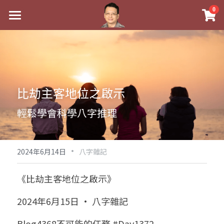
×
0
商品分類
最新消息
八字線上完整班
關於我
科學八字推理PDF
實體經營
比劫主客地位之啟示
《十神高階實戰錄》完整典藏版
課程介紹
祖傳命理
輕鬆學會科學八字推理
1美元超值PDF
手工印鑑
Blog
五行八字學
學生紅利課程
·
後天派陽宅
試閱專區
黃金會員專區
2024年6月14日
八字雜記
團隊教練訓練營
八字雜記
線上學苑
Podcast聽書
《比劫主客地位之啟示》
Podcast聽書
心靈成長
團隊訓練營
命理商城
八字初階班1
2024年6月15日 · 八字雜記
八字線上批命
人氣最高
八字視頻
八字初階班2
我的著作
八字完整班
Blog4368不可能的任務 #Day1372