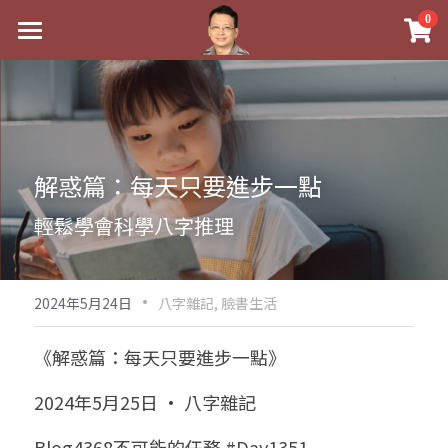
×
0
商品分類
最新消息
八字線上完整班
關於我
科學八字推理PDF
實體經營
解惑篇：每天只要進步一點
《十神高階實戰錄》完整典藏版
課程介紹
祖傳命理
輕鬆學會科學八字推理
1美元超值PDF
手工印鑑
Blog
五行八字學
學生紅利課程
·
後天派陽宅
試閱專區
黃金會員專區
2024年5月24日
八字雜記,
臉書生活
團隊教練訓練營
八字雜記
線上學苑
Podcast聽書
《解惑篇：每天只要進步一點》
Podcast聽書
心靈成長
團隊訓練營
命理商城
八字初階班1
2024年5月25日 · 八字雜記
八字線上批命
人氣最高
八字視頻
八字初階班2
我的著作
八字完整班
Blog4368不可能的任務 #Day1351