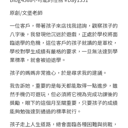
小兒命名
站長精選
陽宅視頻
八字進階班
《十神高階實戰錄》完整典藏版
與我預約
科學八字推理1
原創/文堡老師
臉書生活
線上直播
八字中階班
科學八字推理PDF
一位客戶，帶著孩子來店找我諮詢，觀察孩子的
科學八字推理2
批命預約
登錄
/
註冊
八字後，我發現他沉迷於遊戲，正處於學校將面
好書推廌
自我挑戰
八字高階班
八字批命
科學八字推理3
上課預約
搜索
臨退學的危機，這位客戶的孩子就讀的是軍校，
學校對學生成績有嚴格的要求，一旦無法達到學
五人實戰班
小兒命名
科學八字輕鬆學
常見問題
繁體中文
業標準，就會被迫退學。
五行計算初階班
輕鬆學會科學八字推理
FB粉絲頁
0938617837
繁體中文
孩子的媽媽非常擔心，於是尋求我的建議。
support@p8zicourse.com
五行計算高階班
我告訴她，重要的是每天都能取得一點進步，雖
團隊訓練營
然手機仍可遊玩，但必須將它視為完成功課後的
獎勵，眼下的這個月至關重要，只要孩子的成績
五行八字線上班
能夠勉強達到通過的標準就行。
孩子走上人生道路，總會面臨各種困難與挑戰，