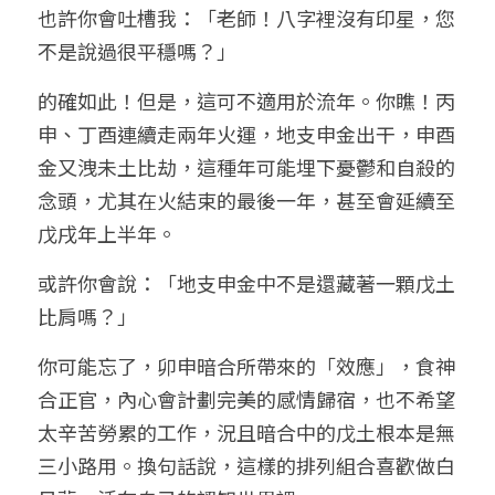
也許你會吐槽我：「老師！八字裡沒有印星，您
不是說過很平穩嗎？」
的確如此！但是，這可不適用於流年。你瞧！丙
申、丁酉連續走兩年火運，地支申金出干，申酉
金又洩未土比劫，這種年可能埋下憂鬱和自殺的
念頭，尤其在火結束的最後一年，甚至會延續至
戊戌年上半年。
或許你會說：「地支申金中不是還藏著一顆戊土
比肩嗎？」
你可能忘了，卯申暗合所帶來的「效應」，食神
合正官，內心會計劃完美的感情歸宿，也不希望
太辛苦勞累的工作，況且暗合中的戊土根本是無
三小路用。換句話說，這樣的排列組合喜歡做白