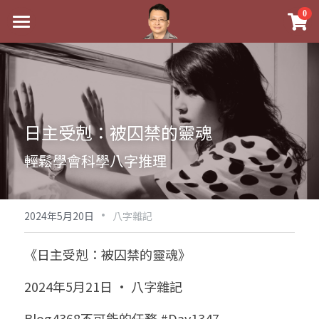
×
0
商品分類
最新消息
八字線上完整班
關於我
科學八字推理PDF
實體經營
日主受剋：被囚禁的靈魂
《十神高階實戰錄》完整典藏版
課程介紹
祖傳命理
輕鬆學會科學八字推理
1美元超值PDF
手工印鑑
Blog
五行八字學
學生紅利課程
·
後天派陽宅
試閱專區
黃金會員專區
2024年5月20日
八字雜記
團隊教練訓練營
八字雜記
線上學苑
Podcast聽書
《日主受剋：被囚禁的靈魂》
Podcast聽書
心靈成長
團隊訓練營
命理商城
八字初階班1
2024年5月21日 · 八字雜記
八字線上批命
人氣最高
八字視頻
八字初階班2
我的著作
八字完整班
Blog4368不可能的任務 #Day1347