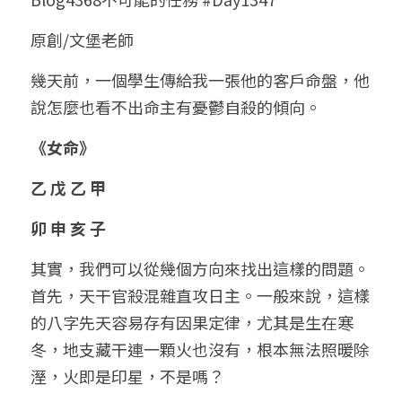
小兒命名
站長精選
陽宅視頻
八字進階班
《十神高階實戰錄》完整典藏版
與我預約
科學八字推理1
原創/文堡老師
臉書生活
線上直播
八字中階班
科學八字推理PDF
幾天前，一個學生傳給我一張他的客戶命盤，他
科學八字推理2
批命預約
登錄
/
註冊
說怎麼也看不出命主有憂鬱自殺的傾向。
好書推廌
自我挑戰
八字高階班
八字批命
科學八字推理3
上課預約
搜索
《女命》
五人實戰班
小兒命名
科學八字輕鬆學
常見問題
繁體中文
乙 戊 乙 甲
五行計算初階班
輕鬆學會科學八字推理
FB粉絲頁
0938617837
繁體中文
卯 申 亥 子
support@p8zicourse.com
五行計算高階班
其實，我們可以從幾個方向來找出這樣的問題。
團隊訓練營
首先，天干官殺混雜直攻日主。一般來說，這樣
的八字先天容易存有因果定律，尤其是生在寒
五行八字線上班
冬，地支藏干連一顆火也沒有，根本無法照暖除
溼，火即是印星，不是嗎？