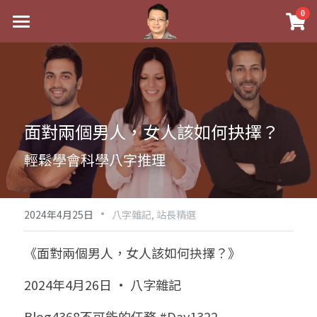
×
0
商品分類
最新消息
八字線上完整班
關於我
科學八字推理PDF
實體經營
面對兩個男人，女人該如何抉擇？
《十神高階實戰錄》完整典藏版
課程介紹
祖傳命理
輕鬆學會科學八字推理
1美元超值PDF
手工印鑑
Blog
五行八字學
學生紅利課程
·
後天派陽宅
試閱專區
黃金會員專區
2024年4月25日
八字雜記,
站長精選
團隊教練訓練營
八字雜記
線上學苑
Podcast聽書
《面對兩個男人，女人該如何抉擇？》
Podcast聽書
心靈成長
團隊訓練營
命理商城
八字初階班1
2024年4月26日 · 八字雜記
八字線上批命
人氣最高
八字視頻
八字初階班2
我的著作
八字完整班
Blog4368不可能的任務 #Day1322