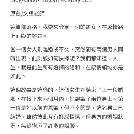
小兒命名
站長精選
陽宅視頻
八字進階班
《十神高階實戰錄》完整典藏版
與我預約
科學八字推理1
原創/文堡老師
臉書生活
線上直播
八字中階班
科學八字推理PDF
這篇部落格，我要來分享一個的熟女，在感情路
科學八字推理2
批命預約
登錄
/
註冊
上面臨的難題。
好書推廌
自我挑戰
八字高階班
八字批命
科學八字推理3
上課預約
搜索
當一個女人剛離婚或不久，突然間有兩個男人同
五人實戰班
小兒命名
科學八字輕鬆學
常見問題
繁體中文
時出現，此刻該如何抉擇呢？我們都知道，人
生，就是此生所有選擇的總和，在感情領域亦是
五行計算初階班
輕鬆學會科學八字推理
FB粉絲頁
0938617837
繁體中文
如此。
support@p8zicourse.com
五行計算高階班
這個故事是這樣的，這個女生剛結束了上一段婚
團隊訓練營
姻，在接下來兩個月內，她認識了兩位男士。第
一位是她以前的舊識，但不幸的是，這名男士已
五行八字線上班
結婚，雖然彼此互有好感情愫，但男方的婚姻狀
況，無疑增添了許多的阻礙。