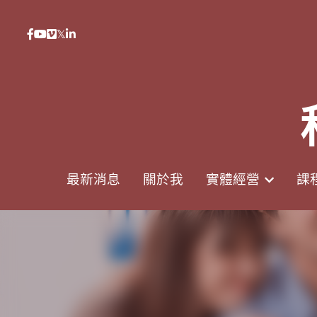
0938617837
0938617837
support@p8zicourse.com
support@p8zicourse.com
最新消息
最新消息
關於我
關於我
實體經營
實體經營
課
課