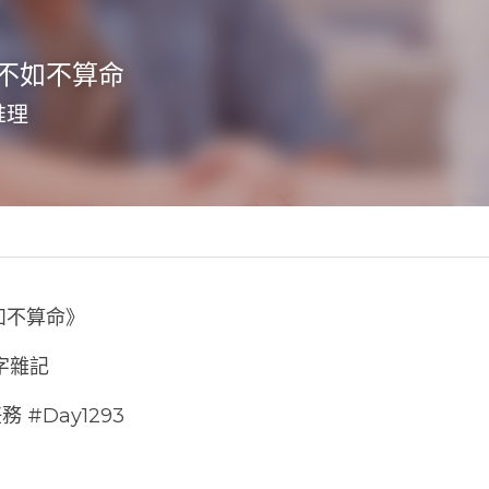
不如不算命
推理
,
臉書生活
如不算命》
八字雜記
 #Day1293