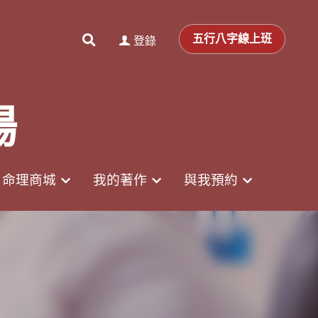
0
0
登錄
五行八字線上班
五行八字線上班
登錄
場
場
命理商城
命理商城
我的著作
我的著作
與我預約
與我預約