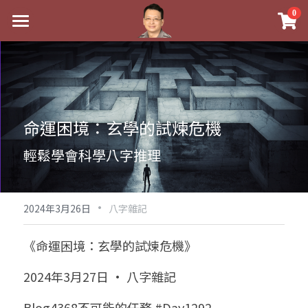
×
0
商品分類
最新消息
八字線上完整班
關於我
科學八字推理PDF
實體經營
命運困境：玄學的試煉危機
《十神高階實戰錄》完整典藏版
課程介紹
祖傳命理
輕鬆學會科學八字推理
1美元超值PDF
手工印鑑
Blog
五行八字學
學生紅利課程
·
後天派陽宅
試閱專區
黃金會員專區
2024年3月26日
八字雜記
團隊教練訓練營
八字雜記
線上學苑
Podcast聽書
《命運困境：玄學的試煉危機》
Podcast聽書
心靈成長
團隊訓練營
命理商城
八字初階班1
2024年3月27日 · 八字雜記
八字線上批命
人氣最高
八字視頻
八字初階班2
我的著作
八字完整班
Blog4368不可能的任務 #Day1292