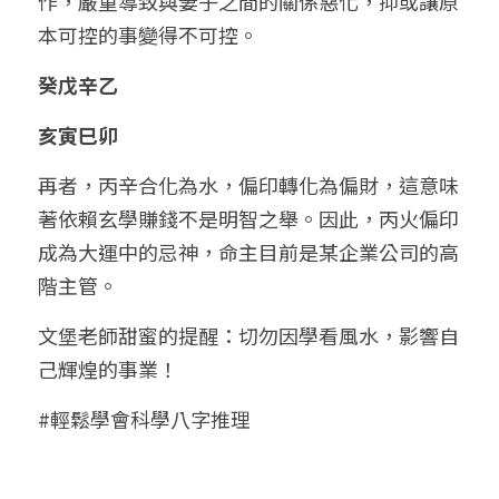
作，嚴重導致與妻子之間的關係惡化，抑或讓原
本可控的事變得不可控。
癸戊辛乙
亥寅巳卯
再者，丙辛合化為水，偏印轉化為偏財，這意味
著依賴玄學賺錢不是明智之舉。因此，丙火偏印
成為大運中的忌神，命主目前是某企業公司的高
階主管。
文堡老師甜蜜的提醒：切勿因學看風水，影響自
己輝煌的事業！
#輕鬆學會科學八字推理