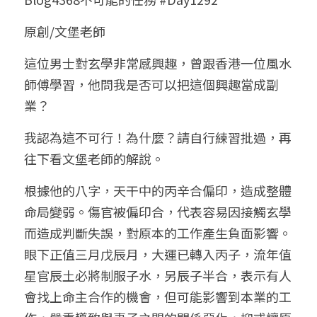
小兒命名
站長精選
陽宅視頻
八字進階班
《十神高階實戰錄》完整典藏版
與我預約
科學八字推理1
原創/文堡老師
臉書生活
線上直播
八字中階班
科學八字推理PDF
這位男士對玄學非常感興趣，曾跟香港一位風水
科學八字推理2
批命預約
登錄
/
註冊
師傅學習，他問我是否可以把這個興趣當成副
好書推廌
自我挑戰
八字高階班
八字批命
科學八字推理3
上課預約
搜索
業？
五人實戰班
小兒命名
科學八字輕鬆學
常見問題
繁體中文
我認為這不可行！為什麼？請自行練習批過，再
往下看文堡老師的解說。
五行計算初階班
輕鬆學會科學八字推理
FB粉絲頁
0938617837
繁體中文
根據他的八字，天干中的丙辛合偏印，造成整體
support@p8zicourse.com
五行計算高階班
命局變弱。傷官被偏印合，代表容易因接觸玄學
團隊訓練營
而造成判斷失誤，對原本的工作產生負面影響。
眼下正值三月戊辰月，大運已轉入丙子，流年值
五行八字線上班
星官辰土必將制服子水，另辰子半合，表示有人
會找上命主合作的機會，但可能影響到本業的工