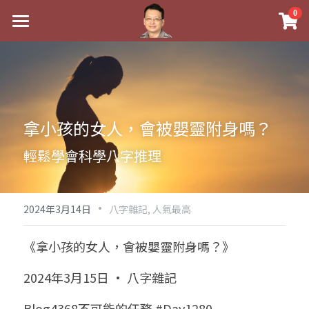
×
0
商品分類
最新消息
八字線上完整班
關於我
科學八字推理PDF
實體經營
拿小孩的女人，會被嬰靈附身嗎？
《十神高階實戰錄》完整典藏版
課程介紹
祖傳命理
輕鬆學會科學八字推理
1美元超值PDF
手工印鑑
Blog
五行八字學
學生紅利課程
·
後天派陽宅
試閱專區
黃金會員專區
2024年3月14日
八字雜記,
人氣最高
團隊教練訓練營
八字雜記
線上學苑
Podcast聽書
《拿小孩的女人，會被嬰靈附身嗎？》
Podcast聽書
心靈成長
團隊訓練營
命理商城
八字初階班1
2024年3月15日 · 八字雜記
八字線上批命
人氣最高
八字視頻
八字初階班2
我的著作
八字完整班
Blog4368不可能的任務 #Day1280