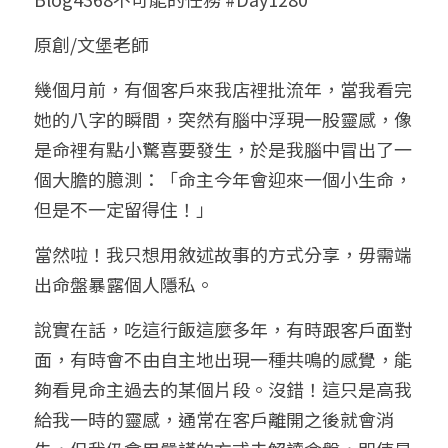
小兒命名
站長精選
陽宅視頻
八字進階班
《十神高階實戰錄》完整典藏版
與我預約
科學八字推理1
原創/文堡老師
臉書生活
線上直播
八字中階班
科學八字推理PDF
幾個月前，有個客戶來我店裡批流年，當我看完
科學八字推理2
批命預約
登錄
/
註冊
她的八字的瞬間，突然有腦中浮現一股靈感，像
好書推廌
自我挑戰
八字高階班
八字批命
科學八字推理3
上課預約
搜索
是命裡有點小驚喜要發生，於是我腦中冒出了一
個大膽的臆測：「命主今年會迎來一個小生命，
五人實戰班
小兒命名
科學八字輕鬆學
常見問題
繁體中文
但是不一定留得住！」
五行計算初階班
輕鬆學會科學八字推理
FB粉絲頁
0938617837
繁體中文
當然啦！我只想用敘述故事的方式分享，毋需端
support@p8zicourse.com
五行計算高階班
出命盤暴露個人隱私。
團隊訓練營
說實在話，吃這行飯這麼多年，有時跟客戶面對
面，有時會不由自主地出現一種共鳴的感覺，能
五行八字線上班
夠看見命主過去的某個片段。沒錯！這只是高我
給我一時的靈感，通常在客戶離開之後就會消