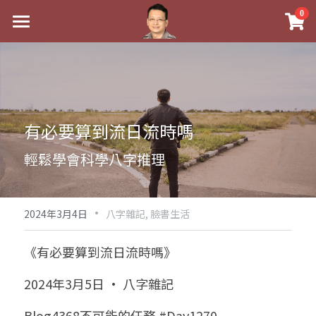
×
0
商品分類
最新消息
八字線上完整班
關於我
科學八字推理PDF
實體經營
有必要算到流日流時嗎
《十神高階實戰錄》完整典藏版
課程介紹
祖傳命理
輕鬆學會科學八字推理
1美元超值PDF
手工印鑑
Blog
五行八字學
學生紅利課程
·
後天派陽宅
試閱專區
黃金會員專區
2024年3月4日
八字雜記,
臉書生活
團隊教練訓練營
八字雜記
線上學苑
Podcast聽書
《有必要算到流日流時嗎》
Podcast聽書
心靈成長
團隊訓練營
命理商城
八字初階班1
2024年3月5日 · 八字雜記
八字線上批命
人氣最高
八字視頻
八字初階班2
我的著作
八字完整班
Blog4368不可能的任務 #Day1270