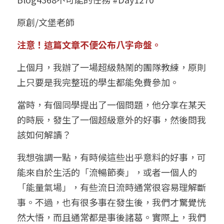
小兒命名
站長精選
陽宅視頻
八字進階班
《十神高階實戰錄》完整典藏版
與我預約
科學八字推理1
原創/文堡老師
臉書生活
線上直播
八字中階班
科學八字推理PDF
注意！這篇文章不便公布八字命盤。
科學八字推理2
批命預約
登錄
/
註冊
好書推廌
自我挑戰
八字高階班
上個月，我辦了一場超級熱鬧的團隊教練，原則
八字批命
科學八字推理3
上課預約
搜索
上只要是我完整班的學生都能免費參加。
五人實戰班
小兒命名
科學八字輕鬆學
常見問題
繁體中文
當時，有個同學提出了一個問題，他分享在某天
五行計算初階班
輕鬆學會科學八字推理
FB粉絲頁
0938617837
繁體中文
的時辰，發生了一個超級意外的好事，然後問我
該如何解讀？
support@p8zicourse.com
五行計算高階班
我想強調一點，有時候這些出乎意料的好事，可
團隊訓練營
能來自於生活的「流暢節奏」，或者一個人的
「能量氣場」，有些流日流時通常很容易理解斷
五行八字線上班
事。不過，也有很多事在發生後，我們才驚覺恍
然大悟，而且通常都是事後諸葛。實際上，我們