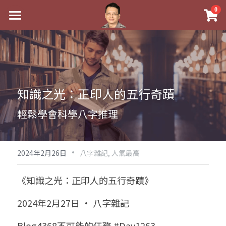
×
0
商品分類
最新消息
八字線上完整班
關於我
科學八字推理PDF
實體經營
知識之光：正印人的五行奇蹟
《十神高階實戰錄》完整典藏版
課程介紹
祖傳命理
輕鬆學會科學八字推理
1美元超值PDF
手工印鑑
Blog
五行八字學
學生紅利課程
·
後天派陽宅
試閱專區
黃金會員專區
2024年2月26日
八字雜記,
人氣最高
團隊教練訓練營
八字雜記
線上學苑
Podcast聽書
《知識之光：正印人的五行奇蹟》
Podcast聽書
心靈成長
團隊訓練營
命理商城
八字初階班1
2024年2月27日 · 八字雜記
八字線上批命
人氣最高
八字視頻
八字初階班2
我的著作
八字完整班
Blog4368不可能的任務 #Day1263