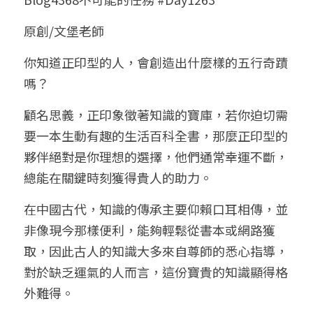
小兒命名
站長精選
陽宅視頻
八字進階班
《十神高階實戰錄》完整典藏版
與我預約
科學八字推理1
原創/文堡老師
臉書生活
線上直播
八字中階班
科學八字推理PDF
你知道正印型的人，會創造出什麼樣的五行奇蹟
科學八字推理2
批命預約
登錄
/
註冊
嗎？
好書推廌
自我挑戰
八字高階班
八字批命
科學八字推理3
上課預約
搜索
顧名思義，正印象徵著知識的寶庫，若你迫切需
五人實戰班
小兒命名
科學八字輕鬆學
常見問題
繁體中文
要一本生動有趣的生活百科全書，那麼正印型的
夥伴絕對是你理想的選擇，他們通常幸運不斷，
五行計算初階班
輕鬆學會科學八字推理
FB粉絲頁
0938617837
繁體中文
總能在關鍵時刻獲得貴人的助力。
support@p8zicourse.com
五行計算高階班
在中國古代，知識的傳承主要仰賴口耳相傳，並
團隊訓練營
非像現今那樣便利，能夠輕鬆從書本或網路獲
取，因此古人的知識大多來自尊師的悉心指導，
五行八字線上班
對於缺乏運氣的人而言，這份寶貴的知識顯得格
外難得。