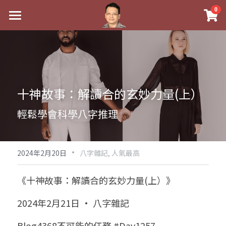
×
0
商品分類
最新消息
八字線上完整班
關於我
科學八字推理PDF
實體經營
十神故事：解讀合的玄妙力量(上）
《十神高階實戰錄》完整典藏版
課程介紹
祖傳命理
輕鬆學會科學八字推理
1美元超值PDF
手工印鑑
Blog
五行八字學
學生紅利課程
·
後天派陽宅
試閱專區
黃金會員專區
2024年2月20日
八字雜記,
人氣最高
團隊教練訓練營
八字雜記
線上學苑
Podcast聽書
《十神故事：解讀合的玄妙力量(上）》
Podcast聽書
心靈成長
團隊訓練營
命理商城
八字初階班1
2024年2月21日 · 八字雜記
八字線上批命
人氣最高
八字視頻
八字初階班2
我的著作
八字完整班
Blog4368不可能的任務 #Day1257