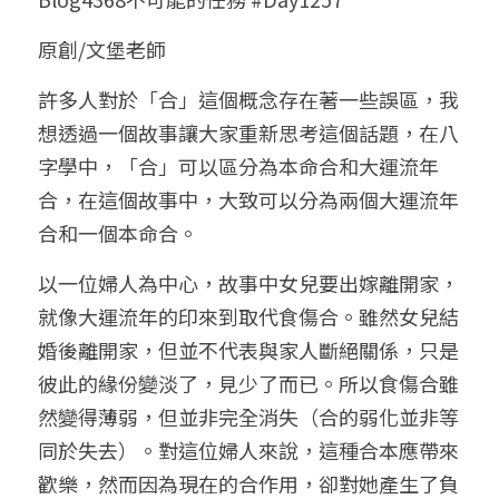
小兒命名
站長精選
陽宅視頻
八字進階班
《十神高階實戰錄》完整典藏版
與我預約
科學八字推理1
原創/文堡老師
臉書生活
線上直播
八字中階班
科學八字推理PDF
許多人對於「合」這個概念存在著一些誤區，我
科學八字推理2
批命預約
登錄
/
註冊
想透過一個故事讓大家重新思考這個話題，在八
好書推廌
自我挑戰
八字高階班
八字批命
科學八字推理3
上課預約
搜索
字學中，「合」可以區分為本命合和大運流年
合，在這個故事中，大致可以分為兩個大運流年
五人實戰班
小兒命名
科學八字輕鬆學
常見問題
繁體中文
合和一個本命合。
五行計算初階班
輕鬆學會科學八字推理
FB粉絲頁
0938617837
繁體中文
以一位婦人為中心，故事中女兒要出嫁離開家，
support@p8zicourse.com
五行計算高階班
就像大運流年的印來到取代食傷合。雖然女兒結
婚後離開家，但並不代表與家人斷絕關係，只是
團隊訓練營
彼此的緣份變淡了，見少了而已。所以食傷合雖
然變得薄弱，但並非完全消失（合的弱化並非等
五行八字線上班
同於失去）。對這位婦人來說，這種合本應帶來
歡樂，然而因為現在的合作用，卻對她產生了負