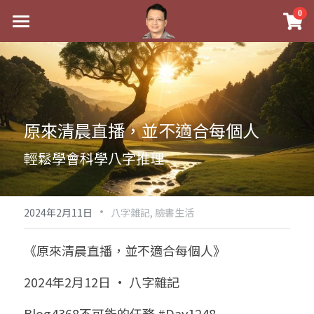
×
0
商品分類
最新消息
八字線上完整班
關於我
科學八字推理PDF
實體經營
原來清晨直播，並不適合每個人
《十神高階實戰錄》完整典藏版
課程介紹
祖傳命理
輕鬆學會科學八字推理
1美元超值PDF
手工印鑑
Blog
五行八字學
學生紅利課程
·
後天派陽宅
試閱專區
黃金會員專區
2024年2月11日
八字雜記,
臉書生活
團隊教練訓練營
八字雜記
線上學苑
Podcast聽書
《原來清晨直播，並不適合每個人》
Podcast聽書
心靈成長
團隊訓練營
命理商城
八字初階班1
2024年2月12日 · 八字雜記
八字線上批命
人氣最高
八字視頻
八字初階班2
我的著作
八字完整班
Blog4368不可能的任務 #Day1248