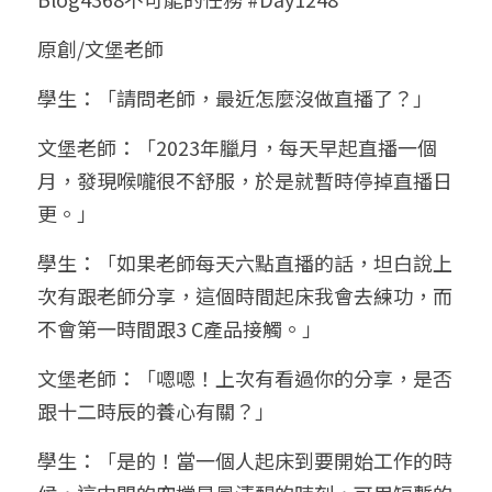
小兒命名
站長精選
陽宅視頻
八字進階班
《十神高階實戰錄》完整典藏版
與我預約
科學八字推理1
原創/文堡老師
臉書生活
線上直播
八字中階班
科學八字推理PDF
學生：「請問老師，最近怎麼沒做直播了？」
科學八字推理2
批命預約
登錄
/
註冊
好書推廌
自我挑戰
八字高階班
文堡老師：「2023年臘月，每天早起直播一個
八字批命
科學八字推理3
上課預約
搜索
月，發現喉嚨很不舒服，於是就暫時停掉直播日
五人實戰班
小兒命名
科學八字輕鬆學
常見問題
繁體中文
更。」
五行計算初階班
輕鬆學會科學八字推理
FB粉絲頁
0938617837
繁體中文
學生：「如果老師每天六點直播的話，坦白說上
次有跟老師分享，這個時間起床我會去練功，而
support@p8zicourse.com
五行計算高階班
不會第一時間跟3 C產品接觸。」
團隊訓練營
文堡老師：「嗯嗯！上次有看過你的分享，是否
跟十二時辰的養心有關？」
五行八字線上班
學生：「是的！當一個人起床到要開始工作的時