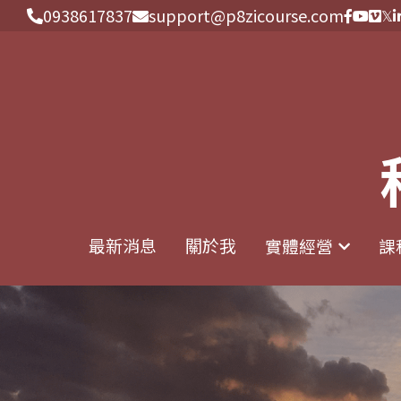
0938617837
0938617837
support@p8zicourse.com
support@p8zicourse.com
最新消息
最新消息
關於我
關於我
實體經營
實體經營
課
課