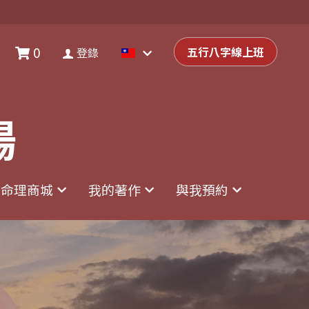
0
0
登錄
五行八字線上班
五行八字線上班
登錄
場
場
命理商城
命理商城
我的著作
我的著作
與我預約
與我預約