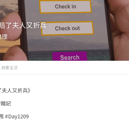
賠了夫人又折兵
推理
,
臉書生活
了夫人又折兵》
字雜記
 #Day1209