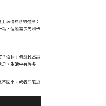
遇上兩種熟悉的選擇：
一點，但無需事先刷卡
麼？沒錯！價錢雖然高
處是，
生活中有許多
退不回來，或者只能返