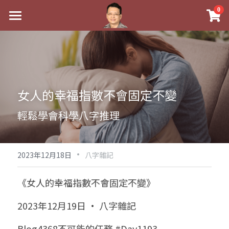
×
0
商品分類
最新消息
八字線上完整班
關於我
科學八字推理PDF
實體經營
女人的幸福指數不會固定不變
《十神高階實戰錄》完整典藏版
課程介紹
祖傳命理
輕鬆學會科學八字推理
1美元超值PDF
手工印鑑
Blog
五行八字學
學生紅利課程
·
後天派陽宅
試閱專區
黃金會員專區
2023年12月18日
八字雜記
團隊教練訓練營
八字雜記
線上學苑
Podcast聽書
《女人的幸福指數不會固定不變》
Podcast聽書
心靈成長
團隊訓練營
命理商城
八字初階班1
2023年12月19日 · 八字雜記
八字線上批命
人氣最高
八字視頻
八字初階班2
我的著作
八字完整班
Blog4368不可能的任務 #Day1193