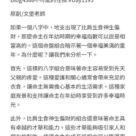
小兒命名
站長精選
陽宅視頻
八字進階班
《十神高階實戰錄》完整典藏版
與我預約
科學八字推理1
原創/文堡老師
臉書生活
線上直播
八字中階班
科學八字推理PDF
如果一個八字中，地支出現了比肩生食神生偏
科學八字推理2
批命預約
登錄
/
註冊
財，那麼命主在年幼時期的幸福指數可以說是相
好書推廌
自我挑戰
八字高階班
八字批命
科學八字推理3
上課預約
搜索
當高的。這個命盤組合暗示著一個幸福美滿的童
年。為什麼呢？讓我們來分析一下。
五人實戰班
小兒命名
科學八字輕鬆學
常見問題
繁體中文
首先，這樣的八字組合意味著命主容易受到先天
五行計算初階班
輕鬆學會科學八字推理
FB粉絲頁
0938617837
繁體中文
父親的疼愛。這種愛護和關心通常會帶來充足的
support@p8zicourse.com
五行計算高階班
衣食，讓命主無需擔心基本的生活需求。這種家
庭背景和支持讓命主在年幼時享受到許多幸福時
團隊訓練營
光。
五行八字線上班
此外，比肩生食神生偏財的組合還意味著命主具
有卓越的才華和能力。這些才華能夠吸引家人和