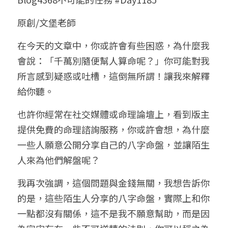
小兒命名
站長精選
陽宅視頻
八字進階班
《十神高階實戰錄》完整典藏版
與我預約
科學八字推理1
原創/文堡老師
臉書生活
線上直播
八字中階班
科學八字推理PDF
在今天的文章中，你或許會有些困惑，為什麼我
科學八字推理2
批命預約
登錄
/
註冊
會說：「千萬別隨便幫人算命呢？」你可能對我
好書推廌
自我挑戰
八字高階班
八字批命
科學八字推理3
上課預約
搜索
所言感到疑惑或吐槽，這倒無所謂！讓我來解釋
給你聽。
五人實戰班
小兒命名
科學八字輕鬆學
常見問題
繁體中文
也許你經常在社交媒體或命理論壇上，看到版主
五行計算初階班
輕鬆學會科學八字推理
FB粉絲頁
0938617837
繁體中文
提供免費的命理諮詢服務，你或許會想，為什麼
support@p8zicourse.com
五行計算高階班
一些人願意公開分享自己的八字命盤，並讓陌生
人來為他們解盤呢？
團隊訓練營
我再次強調，這個問題與金錢無關，我想告訴你
五行八字線上班
的是，這些陌生人分享的八字命盤，實際上和你
一點都沒有關係，這不是我不願意幫助，而是因