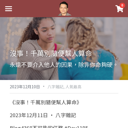
×
0
商品分類
最新消息
八字線上完整班
關於我
科學八字推理PDF
實體經營
沒事！千萬別隨便幫人算命
《十神高階實戰錄》完整典藏版
課程介紹
祖傳命理
永遠不要介入他人的因果，除非你命夠硬。
1美元超值PDF
手工印鑑
Blog
五行八字學
學生紅利課程
·
後天派陽宅
試閱專區
黃金會員專區
2023年12月10日
八字雜記,
人氣最高
團隊教練訓練營
八字雜記
線上學苑
Podcast聽書
《沒事！千萬別隨便幫人算命》
Podcast聽書
心靈成長
團隊訓練營
命理商城
八字初階班1
2023年12月11日 · 八字雜記
八字線上批命
人氣最高
八字視頻
八字初階班2
我的著作
八字完整班
Blog4368不可能的任務 #Day1185