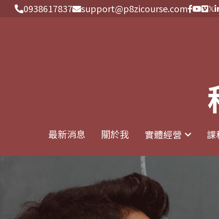
0938617837
0938617837
support@p8zicourse.com
support@p8zicourse.com
最新消息
最新消息
關於我
關於我
實體經營
實體經營
課
課