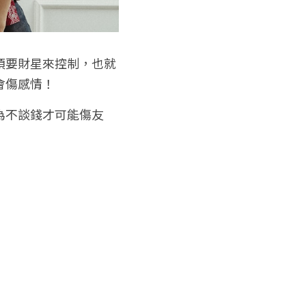
須要財星來控制，也就
會傷感情！
為不談錢才可能傷友