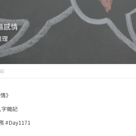
傷感情
推理
記
感情》
 八字雜記
 #Day1171