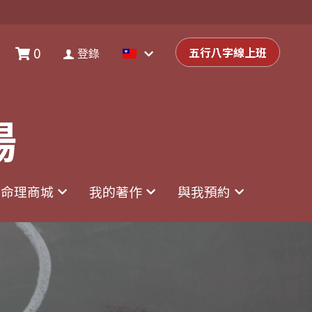
0
0
登錄
五行八字線上班
五行八字線上班
登錄
場
場
命理商城
命理商城
我的著作
我的著作
與我預約
與我預約