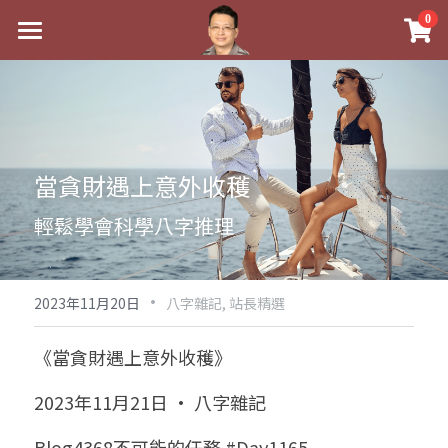
×
0
商品分類
最新消息
八字線上完整班
關於我
科學八字推理PDF
實體經營
當貪財遇上意外收穫
《十神高階實戰錄》完整典藏版
課程介紹
祖傳命理
輕鬆學會科學八字推理
1美元超值PDF
手工印鑑
Blog
五行八字學
學生紅利課程
·
後天派陽宅
試閱專區
黃金會員專區
2023年11月20日
八字雜記,
站長精選
團隊教練訓練營
八字雜記
線上學苑
Podcast聽書
《當貪財遇上意外收穫》
Podcast聽書
心靈成長
團隊訓練營
命理商城
八字初階班1
2023年11月21日 · 八字雜記
八字線上批命
人氣最高
八字視頻
八字初階班2
我的著作
八字完整班
Blog4368不可能的任務 #Day1165