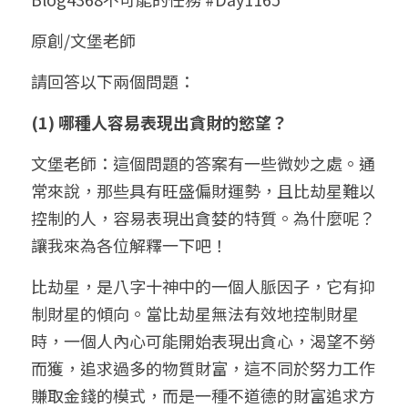
小兒命名
站長精選
陽宅視頻
八字進階班
《十神高階實戰錄》完整典藏版
與我預約
科學八字推理1
原創/文堡老師
臉書生活
線上直播
八字中階班
科學八字推理PDF
請回答以下兩個問題：
科學八字推理2
批命預約
登錄
/
註冊
好書推廌
自我挑戰
八字高階班
(1) 哪種人容易表現出貪財的慾望？
八字批命
科學八字推理3
上課預約
搜索
文堡老師：這個問題的答案有一些微妙之處。通
五人實戰班
小兒命名
科學八字輕鬆學
常見問題
繁體中文
常來說，那些具有旺盛偏財運勢，且比劫星難以
五行計算初階班
輕鬆學會科學八字推理
FB粉絲頁
0938617837
繁體中文
控制的人，容易表現出貪婪的特質。為什麼呢？
讓我來為各位解釋一下吧！
support@p8zicourse.com
五行計算高階班
比劫星，是八字十神中的一個人脈因子，它有抑
團隊訓練營
制財星的傾向。當比劫星無法有效地控制財星
時，一個人內心可能開始表現出貪心，渴望不勞
五行八字線上班
而獲，追求過多的物質財富，這不同於努力工作
賺取金錢的模式，而是一種不道德的財富追求方